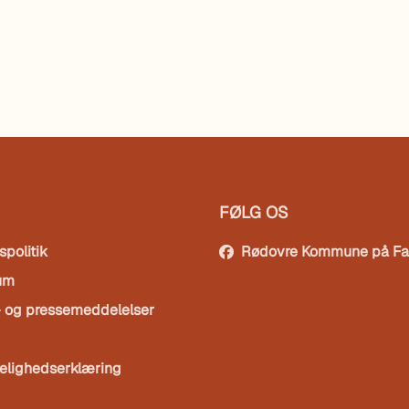
FØLG OS
spolitik
Rødovre Kommune på F
um
- og pressemeddelelser
elighedserklæring