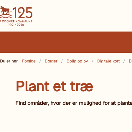
Du er her:
Forside
Borger
Bolig og by
Digitale kort
D
Plant et træ
Find områder, hvor der er mulighed for at plan