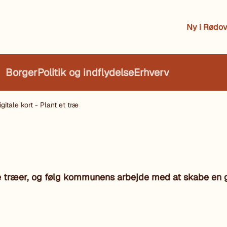
Ny i Rødov
Borger
Politik og indflydelse
Erhverv
igitale kort - Plant et træ
te træer, og følg kommunens arbejde med at skabe en 