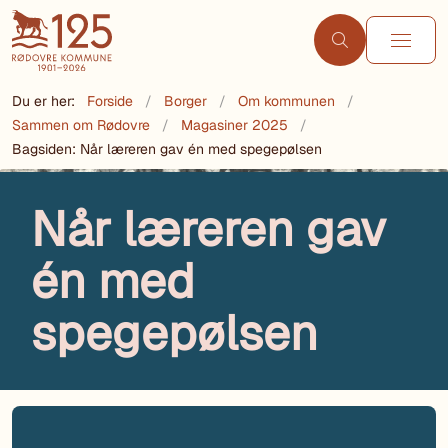
Du er her:
Forside
Borger
Om kommunen
Sammen om Rødovre
Magasiner 2025
Bagsiden: Når læreren gav én med spegepølsen
Når læreren gav
én med
spegepølsen