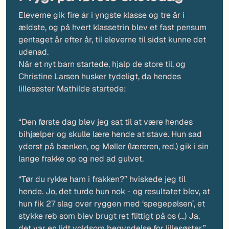
Eleverne gik fire år i yngste klasse og tre år i
ældste, og på hvert klassetrin blev et fast pensum
gentaget år efter år, til eleverne til sidst kunne det
udenad.
Når et nyt barn startede, hjalp de store til, og
Christine Larsen husker tydeligt, da hendes
lillesøster Mathilde startede:
“Den første dag blev jeg sat til at være hendes
bihjælper og skulle lære hende at stave. Hun sad
yderst på bænken, og Møller (læreren, red.) gik i sin
lange frakke op og ned ad gulvet.
“Tør du rykke ham i frakken?” hviskede jeg til
hende. Jo, det turde hun nok - og resultatet blev, at
hun fik 27 slag over ryggen med ‘spegepølsen’, et
stykke reb som blev brugt ret flittigt på os (...) Ja,
det var en lidt voldsom begyndelse for lillesøster.”