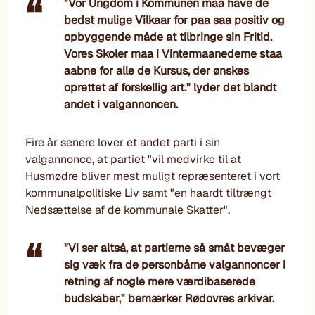
"Vor Ungdom i Kommunen maa have de
bedst mulige Vilkaar for paa saa positiv og
opbyggende måde at tilbringe sin Fritid.
Vores Skoler maa i Vintermaanederne staa
aabne for alle de Kursus, der ønskes
oprettet af forskellig art." lyder det blandt
andet i valgannoncen.
Fire år senere lover et andet parti i sin
valgannonce, at partiet "vil medvirke til at
Husmødre bliver mest muligt repræsenteret i vort
kommunalpolitiske Liv samt "en haardt tiltrængt
Nedsættelse af de kommunale Skatter".
"Vi ser altså, at partierne så småt bevæger
sig væk fra de personbårne valgannoncer i
retning af nogle mere værdibaserede
budskaber," bemærker Rødovres arkivar.