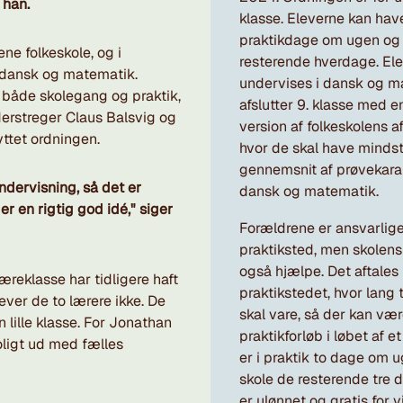
 han.
klasse. Eleverne kan have
praktikdage om ugen og g
ne folkeskole, og i
resterende hverdage. Ele
 i dansk og matematik.
undervises i dansk og m
r både skolegang og praktik,
afslutter 9. klasse med e
derstreger Claus Balsvig og
version af folkeskolens
yttet ordningen.
hvor de skal have mindst
gennemsnit af prøvekara
ndervisning, så det er
dansk og matematik.
er en rigtig god idé," siger
Forældrene er ansvarlige 
praktiksted, men skolens
også hjælpe. Det aftale
æreklasse har tidligere haft
praktikstedet, hvor lang 
ver de to lærere ikke. De
skal vare, så der kan vær
n lille klasse. For Jonathan
praktikforløb i løbet af e
oligt ud med fælles
er i praktik to dage om u
skole de resterende tre 
er ulønnet og gratis for