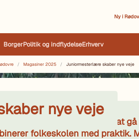
Ny i Rødov
Borger
Politik og indflydelse
Erhverv
ødovre
Magasiner 2025
Juniormesterlære skaber nye veje
skaber nye veje
 8. og 9. klasse mulighed for at gå 
inerer folkeskolen med praktik. 