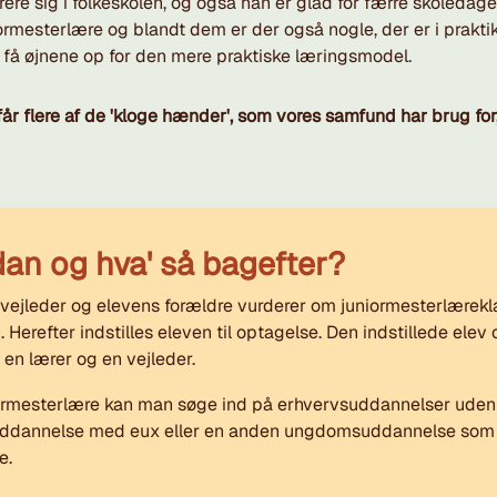
rere sig i folkeskolen, og også han er glad for færre skoledag
uniormesterlære og blandt dem er der også nogle, der er i pra
il få øjnene op for den mere praktiske læringsmodel.
 får flere af de 'kloge hænder', som vores samfund har brug fo
an og hva' så bagefter?
vejleder og elevens forældre vurderer om juniormesterlærek
 Herefter indstilles eleven til optagelse. Den indstillede elev
 en lærer og en vejleder.
mesterlære kan man søge ind på erhvervsuddannelser uden e
vsuddannelse med eux eller en anden ungdomsuddannelse som 
e.