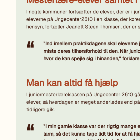
I nogle kommuner fortsætter de elever, der er i ju
eleverne på Ungecenter2610 i en klasse, der køre
hensyn, fortæller Jeanett Steen Thomsen, der er s
"Ind imellem praktikdagene skal eleverne jo
miste deres tilhørsforhold til den. Når ju
hvor de kan spejle sig i hinanden," forklare
Man kan altid få hjælp
I juniormesterlæreklassen på Ungecenter 2610 går 
elever, så hverdagen er meget anderledes end på
tidligere gik.
"I min gamle klasse var der rigtig mange 
larm, så det kunne tage lidt tid for at få 