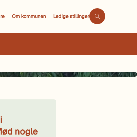
re
Om kommunen
Ledige stillinger
i
Mød nogle