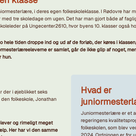
niormesterlære, i deres egen folkeskoleklasse. I Rødovre har 
r med tre skoledage om ugen. Det har man gjort både af fagli
koleleder på Ungecenter2610, hvor byens 10. klasser også hold
 hele tiden droppe ind og ud af de forløb, der køres i klassen,
niormesterlæreeleverne er samlet, går de ikke glip af noget, me
r hun.
Hvad er
der i øjeblikket seks
juniormester
 den folkeskole, Jonathan
Juniormesterlære
er et a
regeringens kvalitetspro
elever og rimeligt meget
folkeskolen, som blev ved
hjælp. Her har vi den samme
2024. Ordningen er for un