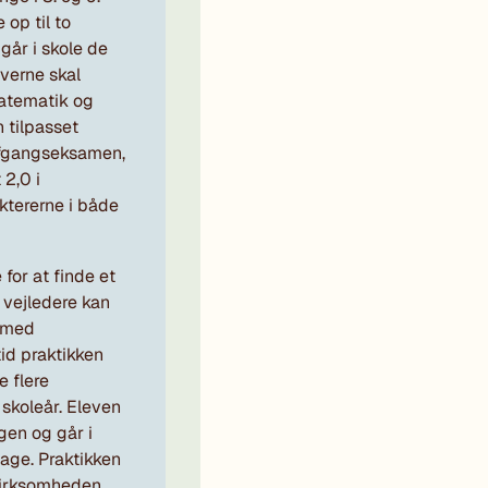
 op til to
år i skole de
verne skal
atematik og
n tilpasset
 afgangseksamen,
 2,0 i
ktererne i både
for at finde et
 vejledere kan
s med
tid praktikken
e flere
t skoleår. Eleven
gen og går i
dage. Praktikken
 virksomheden.