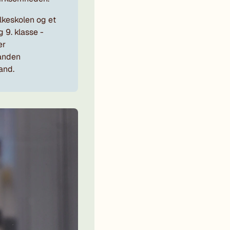
lkeskolen og et
og 9. klasse -
er
anden
and.