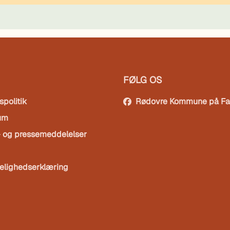
FØLG OS
spolitik
Rødovre Kommune på F
um
- og pressemeddelelser
elighedserklæring