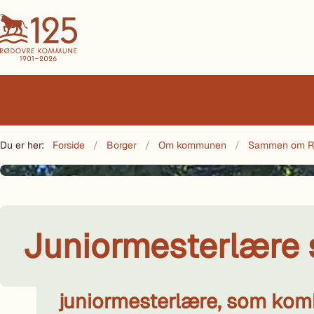
Du er her:
Forside
Borger
Om kommunen
Sammen om R
Juniormesterlære 
Fra dette skoleår har unge i
juniormesterlære, som komb