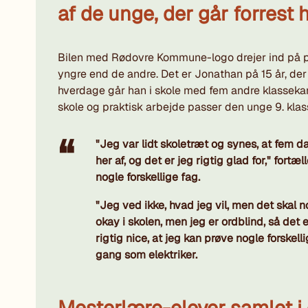
af de unge, der går forrest 
Bilen med Rødovre Kommune-logo drejer ind på pa
yngre end de andre. Det er Jonathan på 15 år, der
hverdage går han i skole med fem andre klassekam
skole og praktisk arbejde passer den unge 9. klas
"Jeg var lidt skoletræt og synes, at fem 
her af, og det er jeg rigtig glad for," fort
nogle forskellige fag.
"Jeg ved ikke, hvad jeg vil, men det skal 
okay i skolen, men jeg er ordblind, så det er
rigtig nice, at jeg kan prøve nogle forskelli
gang som elektriker.
Mesterlære-elever samlet i