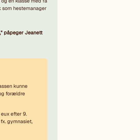
e og en klasse med få
ktik som hestemanager
r," påpeger Jeanett
lassen kunne
 og forældre
ux efter 9.
fx. gymnasiet,