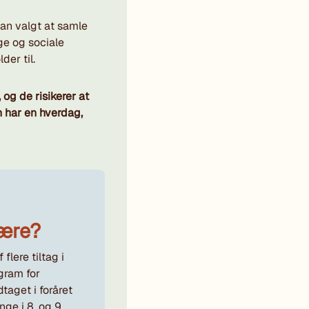
man valgt at samle
ge og sociale
er til.
 og de risikerer at
n har en hverdag,
lære?
f flere tiltag i
gram for
taget i foråret
ge i 8. og 9.