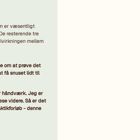
m er væsentligt
De resterende tre
elvirkningen mellem
ie om at prøve det
 få snuset lidt til
or håndværk. Jeg er
læse videre. Så er det
raktikforløb - denne