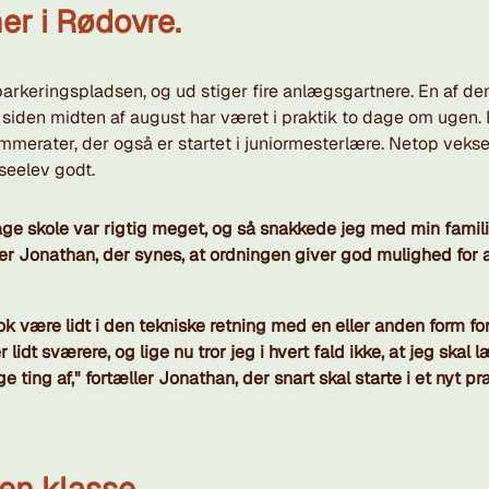
her i Rødovre.
rkeringspladsen, og ud stiger fire anlægsgartnere. En af de
 siden midten af august har været i praktik to dage om ugen. 
merater, der også er startet i juniormesterlære. Netop veks
seelev godt.
dage skole var rigtig meget, og så snakkede jeg med min famil
æller Jonathan, der synes, at ordningen giver god mulighed for at
nok være lidt i den tekniske retning med en eller anden form f
 lidt sværere, og lige nu tror jeg i hvert fald ikke, at jeg skal 
ge ting af," fortæller Jonathan, der snart skal starte i et nyt p
 en klasse