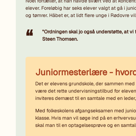
Noel fortæller, at han havde svært ved at koncent
elever. Foreløbig har seks elever valgt at gå i j
og tømrer. Håbet er, at lidt flere unge i Rødovre v
"Ordningen skal jo også understøtte, at vi
Steen Thomsen.
Juniormesterlære - hvord
Det er elevens grundskole, der sammen med 
være det rette undervisningstilbud for eleven.
inviteres dernæst til en samtale med en leder,
Med folkeskolens afgangseksamen med junior
klasse. Hvis man vil søge ind på en erhver
skal man til en optagelsesprøve og en samtal