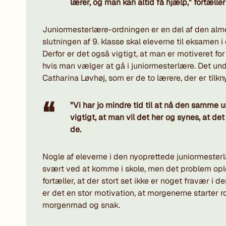
lærer, og man kan altid få hjælp," fortæller
Juniormesterlære-ordningen er en del af den alme
slutningen af 9. klasse skal eleverne til eksamen
Derfor er det også vigtigt, at man er motiveret fo
hvis man vælger at gå i juniormesterlære. Det un
Catharina Løvhøj, som er de to lærere, der er tilkn
"Vi har jo mindre tid til at nå den samme u
vigtigt, at man vil det her og synes, at det 
de.
Nogle af eleverne i den nyoprettede juniormesterl
svært ved at komme i skole, men det problem ople
fortæller, at der stort set ikke er noget fravær i de
er det en stor motivation, at morgenerne starter r
morgenmad og snak.