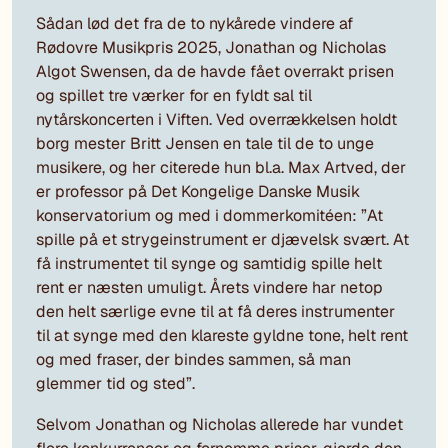
Sådan lød det fra de to nykårede vindere af
Rødovre Musikpris 2025, Jonathan og Nicholas
Algot Swensen, da de havde fået overrakt prisen
og spillet tre værker for en fyldt sal til
nytårskoncerten i Viften. Ved overrækkelsen holdt
borg mester Britt Jensen en tale til de to unge
musikere, og her citerede hun bl.a. Max Artved, der
er professor på Det Kongelige Danske Musik
konservatorium og med i dommerkomitéen: ”At
spille på et strygeinstrument er djævelsk svært. At
få instrumentet til synge og samtidig spille helt
rent er næsten umuligt. Årets vindere har netop
den helt særlige evne til at få deres instrumenter
til at synge med den klareste gyldne tone, helt rent
og med fraser, der bindes sammen, så man
glemmer tid og sted”.
Selvom Jonathan og Nicholas allerede har vundet