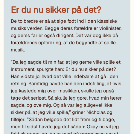
Er du nu sikker på det?
De to brødre er så at sige født ind i den klassiske
musiks verden. Begge deres forældre er violinister,
og deres far er også dirigent. Det var dog ikke på
forældrenes opfordring, at de begyndte at spille
musik.
”Da jeg sagde til min far, at jeg gerne ville spille et
instrument, spurgte han: Er du nu sikker på det?
Han vidste jo, hvad det ville indebære at gå i den
retning. Samtidig havde han den indstilling, at hvis
jeg kastede mig over musikken, skulle jeg også
tage det seriøst. Så skulle jeg gøre, hvad min lærer
sagde, og øve mig. Og så var jeg alligevel ikke
sikker på, at jeg ville spille,” griner Nicholas og
tilføjer: ”Sådan bølgede det lidt frem og tilbage,
men til sidst havde jeg det sådan: Okay nu vil jeg
faktisk gerne, og jeg er med på præmissen om at