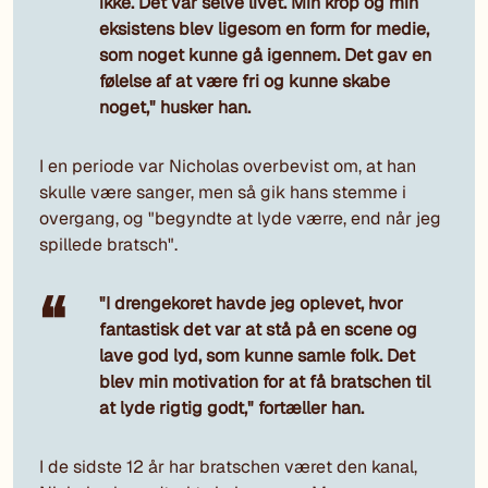
ikke. Det var selve livet. Min krop og min
eksistens blev ligesom en form for medie,
som noget kunne gå igennem. Det gav en
følelse af at være fri og kunne skabe
noget," husker han.
I en periode var Nicholas overbevist om, at han
skulle være sanger, men så gik hans stemme i
overgang, og "begyndte at lyde værre, end når jeg
spillede bratsch".
"I drengekoret havde jeg oplevet, hvor
fantastisk det var at stå på en scene og
lave god lyd, som kunne samle folk. Det
blev min motivation for at få bratschen til
at lyde rigtig godt," fortæller han.
I de sidste 12 år har bratschen været den kanal,