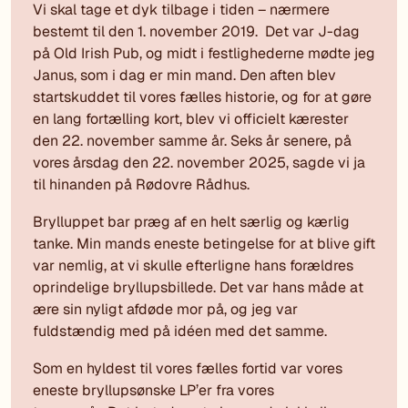
Vi skal tage et dyk tilbage i tiden – nærmere
bestemt til den 1. november 2019. Det var J-dag
på Old Irish Pub, og midt i festlighederne mødte jeg
Janus, som i dag er min mand. Den aften blev
startskuddet til vores fælles historie, og for at gøre
en lang fortælling kort, blev vi officielt kærester
den 22. november samme år. Seks år senere, på
vores årsdag den 22. november 2025, sagde vi ja
til hinanden på Rødovre Rådhus.
Brylluppet bar præg af en helt særlig og kærlig
tanke. Min mands eneste betingelse for at blive gift
var nemlig, at vi skulle efterligne hans forældres
oprindelige bryllupsbillede. Det var hans måde at
ære sin nyligt afdøde mor på, og jeg var
fuldstændig med på idéen med det samme.
Som en hyldest til vores fælles fortid var vores
eneste bryllupsønske LP’er fra vores