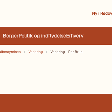
Ny i Rødov
Borger
Politik og indflydelse
Erhverv
lbestyrelsen
Vederlag
Vederlag - Per Brun