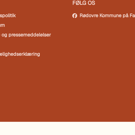
FØLG OS
spolitik
Rødovre Kommune på F
um
- og pressemeddelelser
elighedserklæring