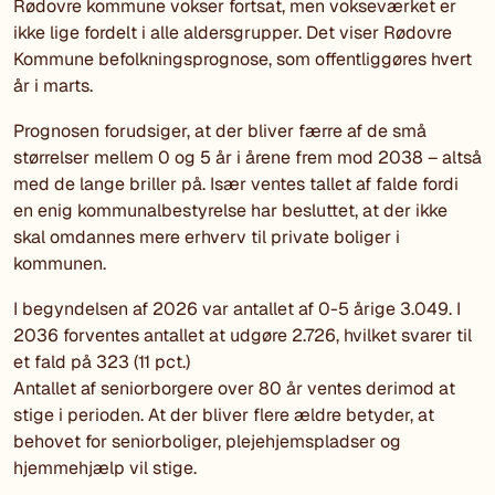
Rødovre kommune vokser fortsat, men vokseværket er
ikke lige fordelt i alle aldersgrupper. Det viser Rødovre
Kommune befolkningsprognose, som offentliggøres hvert
år i marts.
Prognosen forudsiger, at der bliver færre af de små
størrelser mellem 0 og 5 år i årene frem mod 2038 – altså
med de lange briller på. Især ventes tallet af falde fordi
en enig kommunalbestyrelse har besluttet, at der ikke
skal omdannes mere erhverv til private boliger i
kommunen.
I begyndelsen af 2026 var antallet af 0-5 årige 3.049. I
2036 forventes antallet at udgøre 2.726, hvilket svarer til
et fald på 323 (11 pct.)
Antallet af seniorborgere over 80 år ventes derimod at
stige i perioden. At der bliver flere ældre betyder, at
behovet for seniorboliger, plejehjemspladser og
hjemmehjælp vil stige.