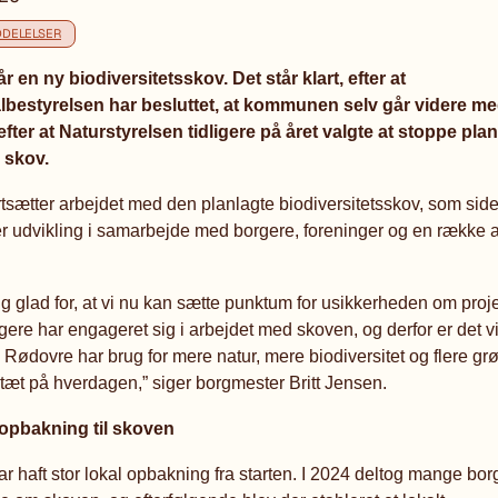
DELELSER
r en ny biodiversitetsskov. Det står klart, efter at
estyrelsen har besluttet, at kommunen selv går videre m
 efter at Naturstyrelsen tidligere på året valgte at stoppe pl
g skov.
tsætter arbejdet med den planlagte biodiversitetsskov, som sid
r udvikling i samarbejde med borgere, foreninger og en række 
tig glad for, at vi nu kan sætte punktum for usikkerheden om proje
re har engageret sig i arbejdet med skoven, og derfor er det vigt
. Rødovre har brug for mere natur, mere biodiversitet og flere g
 tæt på hverdagen,” siger borgmester Britt Jensen.
 opbakning til skoven
ar haft stor lokal opbakning fra starten. I 2024 deltog mange borg