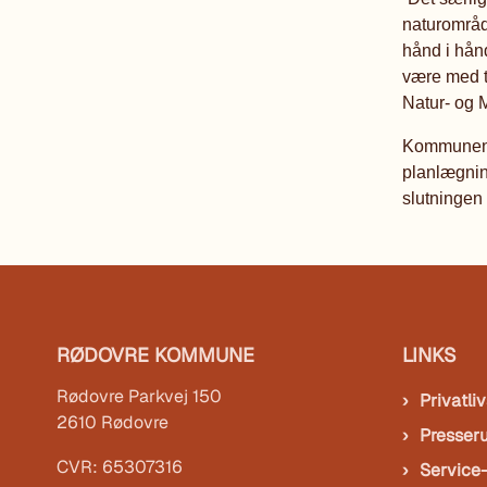
naturområde
hånd i hånd
være med ti
Natur- og 
Kommunen 
planlægning
slutningen
RØDOVRE KOMMUNE
LINKS
Rødovre Parkvej 150
Privatliv
2610 Rødovre
Presser
CVR: 65307316
Service