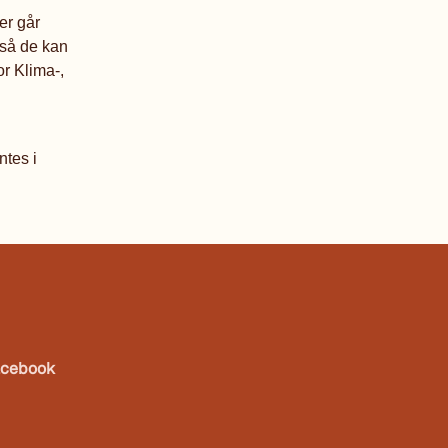
er går
 så de kan
or Klima-,
g
ntes i
acebook