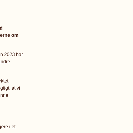
ed
anerne om
en 2023 har
andre
ktet.
igt, at vi
rønne
ere i et