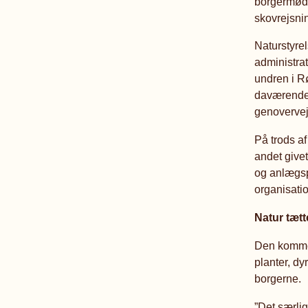
borgermøde
skovrejsnin
Naturstyrel
administra
undren i Rø
daværende m
genovervej
På trods af
andet give
og anlægsp
organisatio
Natur tæt
Den kommen
planter, dy
borgerne.
”Det særlig