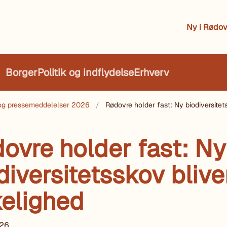
Ny i Rødov
Borger
Politik og indflydelse
Erhverv
og pressemeddelelser 2026
Rødovre holder fast: Ny biodiversitets
ovre holder fast: Ny
diversitetsskov bliver
kelighed
26