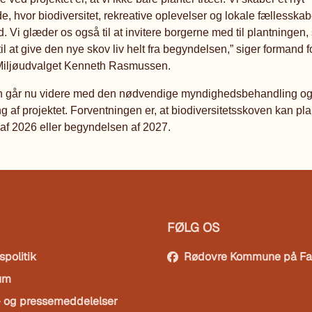
, hvor biodiversitet, rekreative oplevelser og lokale fællesskab
. Vi glæder os også til at invitere borgerne med til plantningen,
l at give den nye skov liv helt fra begyndelsen,” siger formand f
Miljøudvalget Kenneth Rasmussen.
går nu videre med den nødvendige myndighedsbehandling o
 af projektet. Forventningen er, at biodiversitetsskoven kan pla
 af 2026 eller begyndelsen af 2027.
FØLG OS
spolitik
Rødovre Kommune på F
um
- og pressemeddelelser