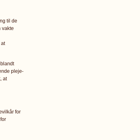
ng til de
 vakte
 at
 blandt
ende pleje-
, at
vilkår for
for