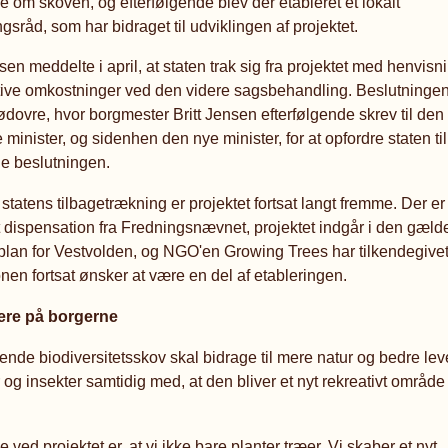
 om skoven, og efterfølgende blev der etableret et lokalt
gsråd, som har bidraget til udviklingen af projektet.
sen meddelte i april, at staten trak sig fra projektet med henvisni
tive omkostninger ved den videre sagsbehandling. Beslutningen
dovre, hvor borgmester Britt Jensen efterfølgende skrev til den
inister, og sidenhen den nye minister, for at opfordre staten til
e beslutningen.
 statens tilbagetrækning er projektet fortsat langt fremme. Der er
t dispensation fra Fredningsnævnet, projektet indgår i den gæld
lan for Vestvolden, og NGO'en Growing Trees har tilkendegivet
nen fortsat ønsker at være en del af etableringen.
tere på borgerne
de biodiversitetsskov skal bidrage til mere natur og bedre leve
r og insekter samtidig med, at den bliver et nyt rekreativt område 
e ved projektet er, at vi ikke bare planter træer. Vi skaber et nyt