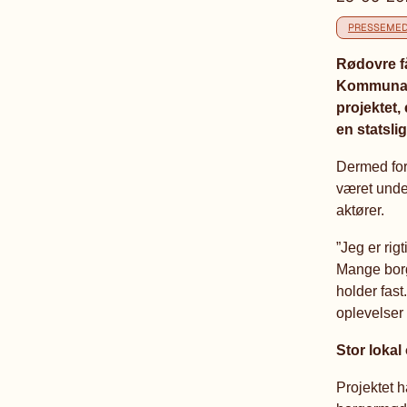
PRESSEMED
Rødovre få
Kommunalb
projektet,
en statsli
Dermed for
været unde
aktører.
”Jeg er rig
Mange borge
holder fast
oplevelser
Stor lokal
Projektet h