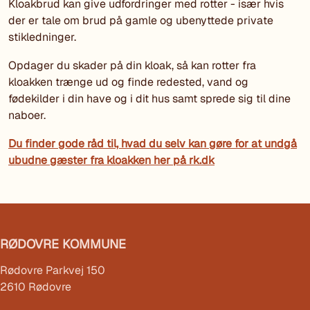
Kloakbrud kan give udfordringer med rotter - især hvis
der er tale om brud på gamle og ubenyttede private
stikledninger.
Opdager du skader på din kloak, så kan rotter fra
kloakken trænge ud og finde redested, vand og
fødekilder i din have og i dit hus samt sprede sig til dine
naboer.
Du finder gode råd til, hvad du selv kan gøre for at undgå
ubudne gæster fra kloakken her på rk.dk
RØDOVRE KOMMUNE
Rødovre Parkvej 150
2610 Rødovre