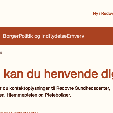
Ny i Rødov
Borger
Politik og indflydelse
Erhverv
ig
 kan du henvende di
r du kontaktoplysninger til Rødovre Sundhedscenter,
nen, Hjemmeplejen og Plejeboliger.