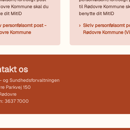
ødovre Kommune skal du
til Rødovre Kommune sk
e dit MitID
benytte dit MitID
v personfølsomt post -
Skriv personfølsomt p
ovre Kommune
Rødovre Kommune (Vi
takt os
l- og Sundhedsforvaltningen
re Parkvej 150
Rødovre
on: 3637 7000