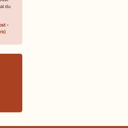
al du
ost -
rk)