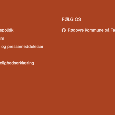
FØLG OS
spolitik
Rødovre Kommune på F
um
- og pressemeddelelser
elighedserklæring