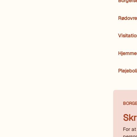
Borgers
Rødovre
Visitati
Hjemmep
Plejebol
BORG
Skr
For at
person