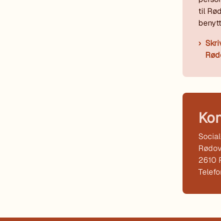
til R
benytt
Skri
Rød
Kon
Socia
Rødov
2610 
Telef