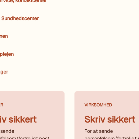
ervice/Kontaktcenter
 Sundhedscenter
onen
lejen
iger
ER
VIRKSOMHED
iv sikkert
Skriv sikkert
 sende
For at sende
følsom/fortroligt post
personfølsom/fortroligt 