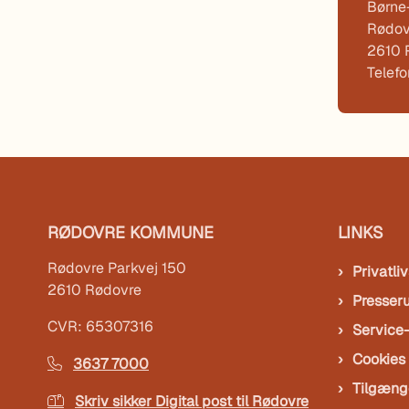
Børne-
Rødov
2610 
Telef
RØDOVRE KOMMUNE
LINKS
Rødovre Parkvej 150
Privatliv
2610 Rødovre
Presser
CVR: 65307316
Service
Cookies
3637 7000
Tilgæng
Skriv sikker Digital post til Rødovre