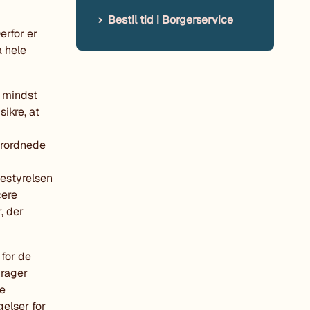
Bestil tid i Borgerservice
erfor er
å hele
n mindst
ikre, at
erordnede
estyrelsen
cere
, der
 for de
drager
re
elser for