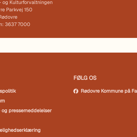
 og Kulturforvaltningen
re Parkvej 150
Rødovre
on: 3637 7000
FØLG OS
spolitik
Rødovre Kommune på F
um
- og pressemeddelelser
elighedserklæring