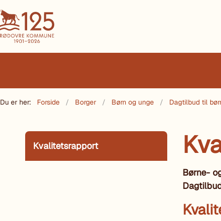
Du er her:
Forside
Borger
Børn og unge
Dagtilbud til bør
Kva
Kvalitetsrapport
Børne- og
Dagtilbud
Kvali