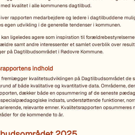
 med kvalitet i alle kommunens dagtilbud.
iver rapporten medarbejdere og ledere i dagtilbuddene mulig
es egen udvikling i de generelle tendenser i kommunen.
kan ligeledes agere som inspiration til forældrebestyrelserne
rældre samt andre interessenter et samlet overblik over resul
nger på Dagtilbudsområdet i Rødovre Kommune.
srapportens indhold
 fremlægger kvalitetsudviklingen på Dagtilbudsområdet de s
rund af både kvalitative og kvantitative data. Områderne, der
rapporten, dækker både en opsummering af de seneste pæda
n specialpædagogiske indsats, understøttende funktioner, no
arierende, relevante emner. Kvalitetsrapporten opsummeres
råder for de kommende to år.
lbudsområdet 2025