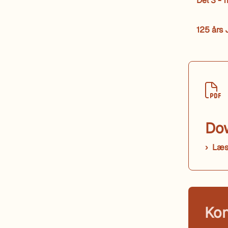
Del 3 -
125 års
Do
Læs 
Kon