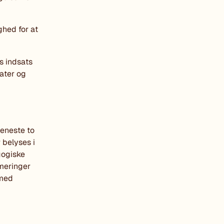
hed for at
s indsats
tater og
eneste to
 belyses i
gogiske
rmeringer
 med