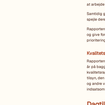
at arbejde
Samtidig g
spejle der
Rapporten 
og give fo
prioriteri
Kvalitet
Rapporten
år på bagg
kvalitets
tilsyn, de
og andre v
indsatsom
Dagti