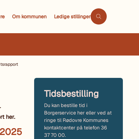
re
Om kommunen
Ledige stillinger
etsrapport
Tidsbestilling
Du kan bestille tid i
r
Borgerservice her eller ved at
t her.
ringe til Rødovre Kommunes
kontaktcenter på telefon 36
t 2025
37 70 00.