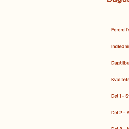
Forord 
Indledn
Dagtilb
Kvalitet
Del 1 - 
Del 2 - 