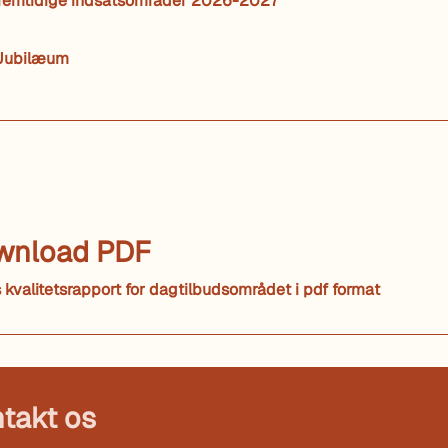
 fremtidige indsatsområder 2026-2027
 Jubilæum
wnload PDF
kvalitetsrapport for dagtilbudsområdet i pdf format
takt os