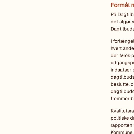
Formål 
På Dagtilbu
det afgøre
Dagtilbuds
I forlænge
hvert ande
der føres 
udgangspu
indsatser 
dagtilbuds
beslutte, 
dagtilbudd
fremmer bø
Kvalitetsr
politiske 
rapporten 
Kommune. B