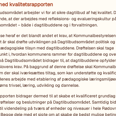
med kvalitetsrapporten
dsområdet arbejder vi for at sikre dagtilbud af høj kvalitet. D
nde, at der arbejdes med refleksions- og evalueringskultur p
området – både i dagtilbuddene og i forvaltningen.
lse heraf er det blandt andet et krav, at Kommunalbestyrelse
t år skal drøfte udviklingen på Dagtilbudsområdet politisk og s
pædagogiske tilsyn med dagtilbuddene. Drøftelsen skal tage
nkt i, hvordan kommunens rammer for dagtilbuddene og ov
på Dagtilbudsområdet bidrager til, at dagtilbuddene opfylder
lovens krav. På baggrund af denne drøftelse skal Kommunalb
om der skal iværksættes tiltag, som kan understøtte og kvalifi
enes arbejde med etablering af pædagogiske læringsmiljøer
rns trivsel, læring, udvikling og dannelse.
apporten bidrager dermed til at skabe et kvalificeret grundlag
drøftelser og beslutninger på Dagtilbudsområdet. Samtidig bi
til videndeling på tværs af enheder og niveauer i hele Rødov
egge dele med et sigte om at skabe de bedst mulige beting