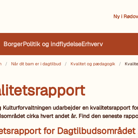
Ny i Rødov
Borger
Politik og indflydelse
Erhverv
n
Når dit barn er i dagtilbud
Kvalitet og pædagogik
Kvalit
litetsrapport
 Kulturforvaltningen udarbejder en kvalitetsrapport fo
sområdet cirka hvert andet år. Find den seneste rappor
tetsrapport for Dagtilbudsområde