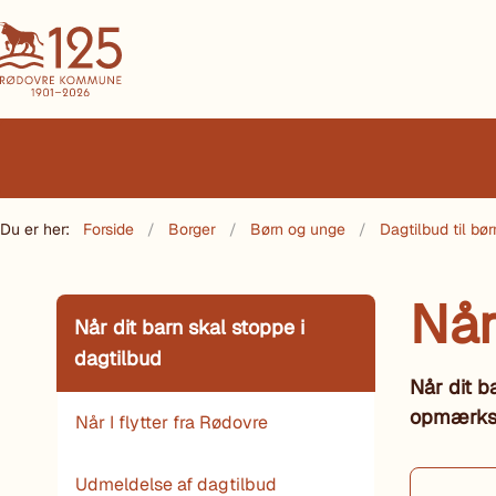
Du er her:
Forside
Borger
Børn og unge
Dagtilbud til bør
Når
Når dit barn skal stoppe i
dagtilbud
Når dit b
opmærks
Når I flytter fra Rødovre
Udmeldelse af dagtilbud