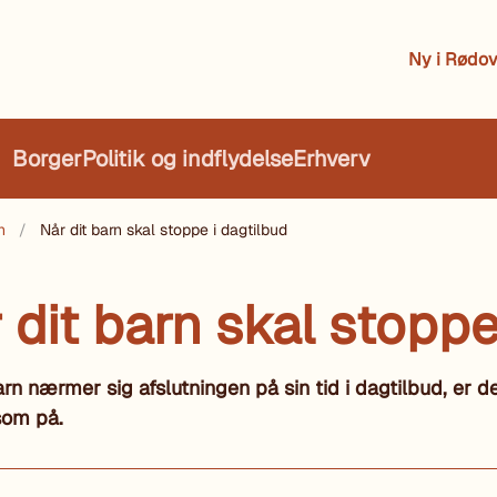
Ny i Rødov
Borger
Politik og indflydelse
Erhverv
n
Når dit barn skal stoppe i dagtilbud
 dit barn skal stoppe
arn nærmer sig afslutningen på sin tid i dagtilbud, er d
om på.