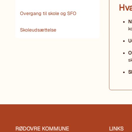
Hva
Overgang til skole og SFO
N
k
Skoleudsættelse
U
O
s
S
RØDOVRE KOMMUNE
LINKS