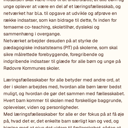
unge oplever at være en del af et læringsfællesskab, og
netværket har bl.a. til opgave at udvikle og afprøve en
række indsatser, som kan bidrage til dette, fx inden for
temaerne co-teaching, skoletilhør, dysleksi og
sammenhæng i overgange.
Netværket arbejder desuden på at styrke de
pædagogiske indsatsteams (PIT) på skolerne, som skal
sikre målrettede forebyggende, foregribende og
indgribende indsatser til glæde for alle børn og unge på
Rødovre Kommunes skoler.
Læringsfællesskaber for alle betyder med andre ord, at
der i skolen arbejdes med, hvordan alle børn lærer bedst
muligt, og hvordan de gør det sammen med fællesskabet.
Hvert barn kommer til skolen med forskellige baggrunde,
oplevelser, viden og personligheder.
Med læringsfællesskaber for alle er der fokus på at få øje
på, hvad det er, det enkelte barn særligt kan og ved, og
hjælpe med at give det videre til fællesskabet, sådan at