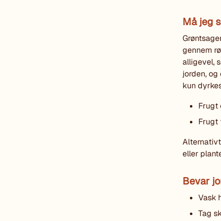
Må jeg s
Grøntsager
gennem rød
alligevel,
jorden, og
kun dyrkes 
Frugt 
Frugt 
Alternativt
eller plan
Bevar jo
Vask h
Tag sk