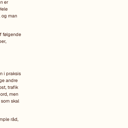
en er
Hele
, og man
af følgende
ber,
 i praksis
nge andre
t, trafik
jord, men
 som skal
mple råd,