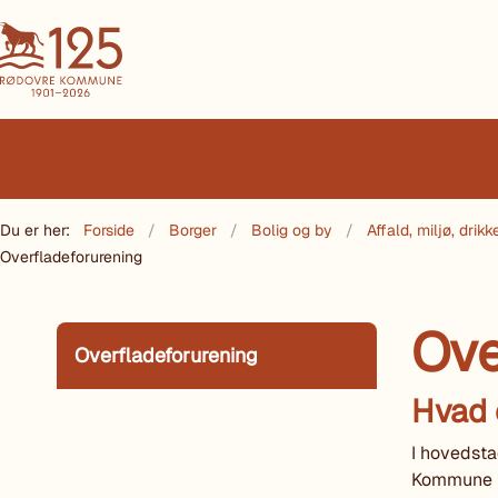
Du er her:
Forside
Borger
Bolig og by
Affald, miljø, dri
Overfladeforurening
Ove
Overfladeforurening
Hvad 
I hovedsta
Kommune fo