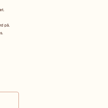
et.
rd på.
s.