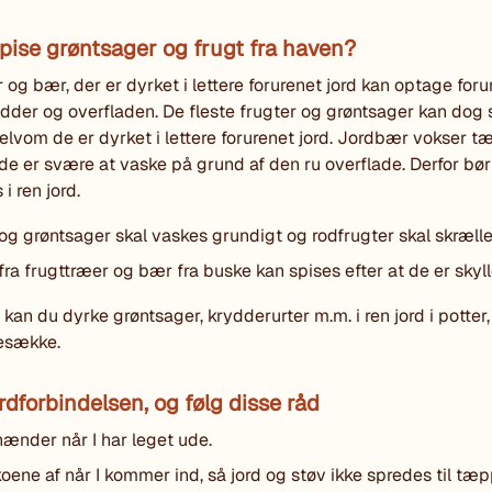
pise grøntsager og frugt fra haven?
 og bær, der er dyrket i lettere forurenet jord kan optage foru
der og overfladen. De fleste frugter og grøntsager kan dog 
 selvom de er dyrket i lettere forurenet jord. Jordbær vokser t
 de er svære at vaske på grund af den ru overflade. Derfor bø
i ren jord.
og grøntsager skal vaskes grundigt og rodfrugter skal skræll
fra frugttræer og bær fra buske kan spises efter at de er skyll
 kan du dyrke grøntsager, krydderurter m.m. i ren jord i potter
tesække.
rdforbindelsen, og følg disse råd
ænder når I har leget ude.
oene af når I kommer ind, så jord og støv ikke spredes til tæ