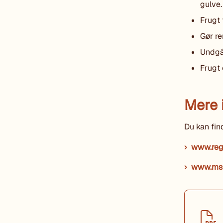
gulve.
Frugt 
Gør re
Undgå 
Frugt 
Mere 
Du kan fin
www.reg
www.mst