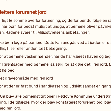
lettere forurenet jord
rligt følsomme overfor forurening, og derfor bør du følge en 
u har børn for bedst muligt at undgå, at børnene bliver påvirke
en. Rådene svarer til Miljøstyrelsens anbefalinger.
ke børn lege på bar jord. Dette kan undgås ved at jorden er d
flis, fliser eller anden tæt belægning.
or at børnene vasker hænder, når de har været i haven og leg
 I grøntsager med børnene, så sørg for at gøre det i ren jord, f
t højbed.
 et graveområde med ren jord
or at der er fast bund i sandkassen og udskift sandet en gang
9 blev alle børneinstitutioner i Rødovre Kommune undersøgt
ing. I de tilfælde, hvor der blev konstateret forurenet jord, ble
ed ren jord.