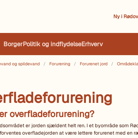
Ny i Rødov
Borger
Politik og indflydelse
Erhverv
kkevand og spildevand
Forurening
Forurenet jord
Områdeklas
rfladeforurening
er overfladeforurening?
dsområdet er jorden sjældent heIt ren. I et byområde som Rø
rventes overfladejorden at være lettere forurenet med en r