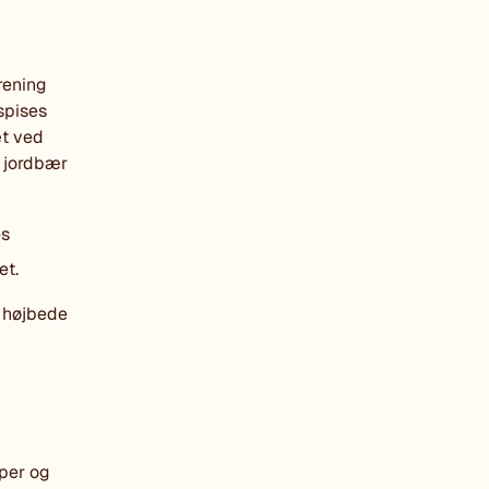
rening
spises
æt ved
r jordbær
es
et.
, højbede
pper og