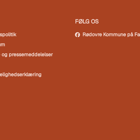
FØLG OS
spolitik
Rødovre Kommune på F
um
- og pressemeddelelser
elighedserklæring