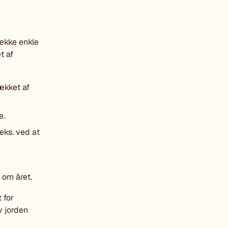
række enkle
t af
ækket af
e.
.eks. ved at
 om året.
 for
v jorden