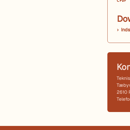
Do
Inds
Kon
Teknis
Tæbyv
2610 
Telef