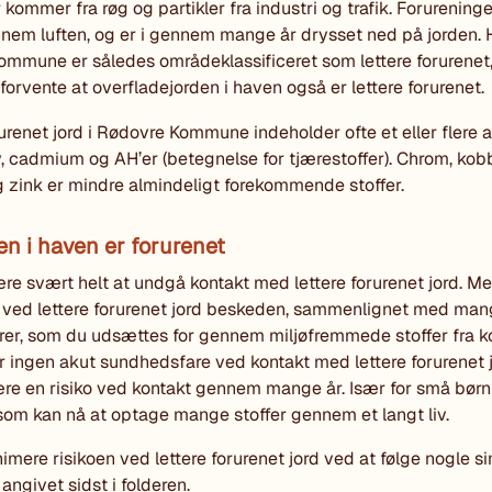
r kommer fra røg og partikler fra industri og trafik. Forurening
nem luften, og er i gennem mange år drysset ned på jorden. 
mmune er således områdeklassificeret som lettere forurenet
 forvente at overfladejorden i haven også er lettere forurenet.
rurenet jord i Rødovre Kommune indeholder ofte et eller flere 
ly, cadmium og AH’er (betegnelse for tjærestoffer). Chrom, kob
g zink er mindre almindeligt forekommende stoffer.
en i haven er forurenet
re svært helt at undgå kontakt med lettere forurenet jord. Men
n ved lettere forurenet jord beskeden, sammenlignet med ma
orer, som du udsættes for gennem miljøfremmede stoffer fra kos
r ingen akut sundhedsfare ved kontakt med lettere forurenet 
re en risiko ved kontakt gennem mange år. Især for små børn
som kan nå at optage mange stoffer gennem et langt liv.
imere risikoen ved lettere forurenet jord ved at følge nogle si
angivet sidst i folderen.