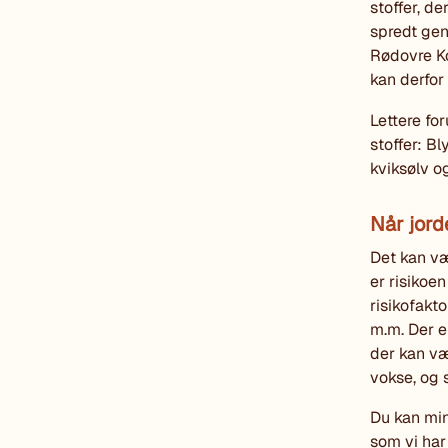
stoffer, de
spredt gen
Rødovre Ko
kan derfor
Lettere fo
stoffer: B
kviksølv o
Når jord
Det kan væ
er risikoe
risikofakt
m.m. Der e
der kan væ
vokse, og 
Du kan min
som vi har 