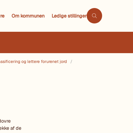
re
Om kommunen
Ledige stillinger
sificering og lettere forurenet jord
dovre
ække af de