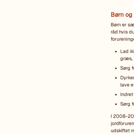
Børn og 
Børn er sæ
råd hvis d
forurening
Lad ik
græs, 
Sørg f
Dyrker
lave e
Indret
Sørg f
I 2008-200
jordforuren
udskiftet m