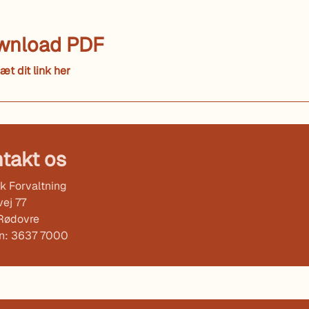
wnload PDF
æt dit link her
takt os
k Forvaltning
ej 77
Rødovre
on: 3637 7000