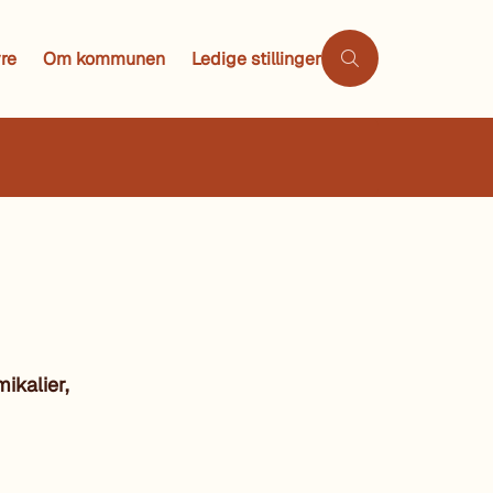
re
Om kommunen
Ledige stillinger
mikalier,