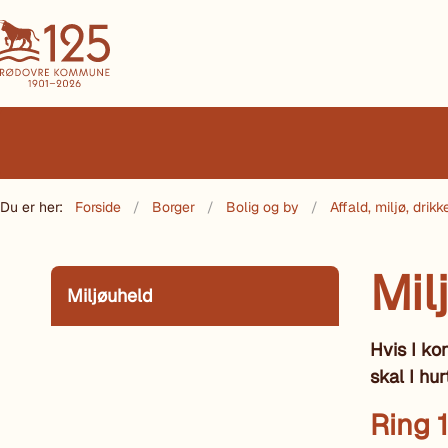
Du er her:
Forside
Borger
Bolig og by
Affald, miljø, dri
Mil
Miljøuheld
Hvis I ko
skal I hu
Ring 1