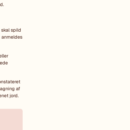
d.
skal spild
id anmeldes
ller
nede
onstateret
tagning af
net jord.