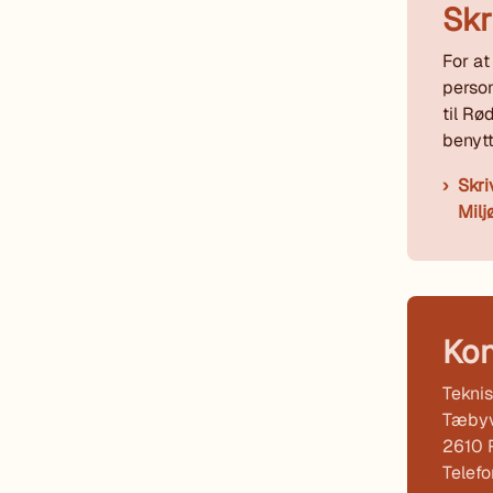
Skr
For at
person
til R
benytt
Skri
Milj
Kon
Teknis
Tæbyv
2610 
Telef