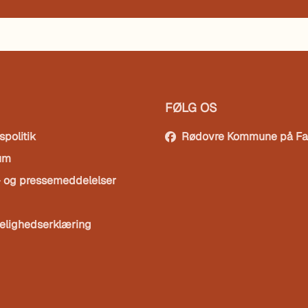
FØLG OS
spolitik
Rødovre Kommune på F
um
- og pressemeddelelser
elighedserklæring