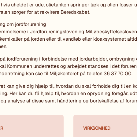
, hvis uheldet er ude, olietanken springer læk og olien fosser u
alen sørger for at rekvirere Beredskabet.
ng om jordforurening
emmelserne i Jordforureningsloven og Miljøbeskyttelsesloven 
g kemikalier på jorden eller til vandløb eller kloaksystemet alt
nen.
på jordforurening i forbindelse med jordarbejder, ombygning e
kal Kommunen underrettes og arbejdet standses i det forure
derretning kan ske til Miljøkontoret på telefon 36 37 70 00.
et kan give dig hjælp til, hvordan du skal forholde dig til en k
ning. Her kan du få hjælp til, hvordan en oprydning foregår, ud
 og analyse af disse samt håndtering og bortskaffelse af forure
ER
VIRKSOMHED