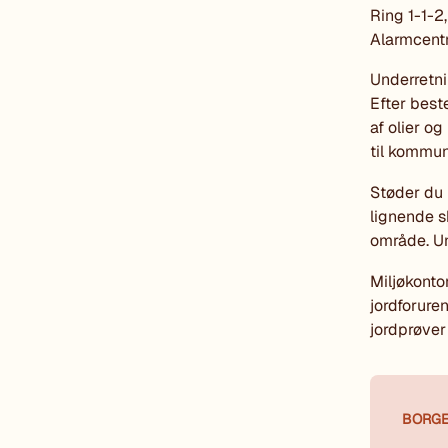
Ring 1-1-2
Alarmcentr
Underretni
Efter best
af olier o
til kommu
Støder du 
lignende s
område. Un
Miljøkontor
jordforure
jordprøver
BORG