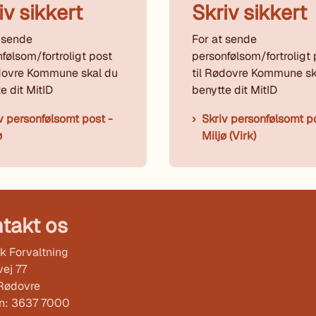
iv sikkert
Skriv sikkert
 sende
For at sende
følsom/fortroligt post
personfølsom/fortroligt 
ødovre Kommune skal du
til Rødovre Kommune sk
e dit MitID
benytte dit MitID
v personfølsomt post -
Skriv personfølsomt p
ø
Miljø (Virk)
takt os
k Forvaltning
ej 77
Rødovre
on: 3637 7000