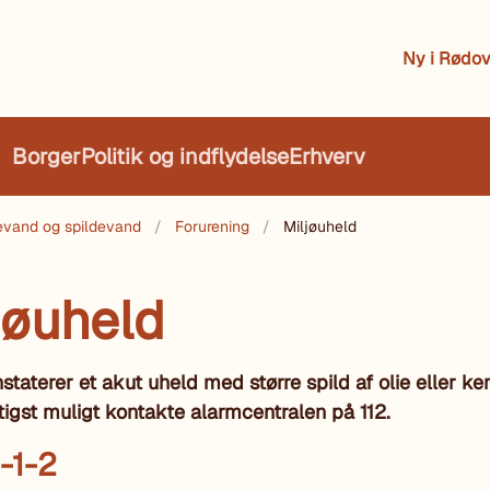
Ny i Rødov
Borger
Politik og indflydelse
Erhverv
kkevand og spildevand
Forurening
Miljøuheld
jøuheld
nstaterer et akut uheld med større spild af olie eller ke
rtigst muligt kontakte alarmcentralen på 112.
-1-2