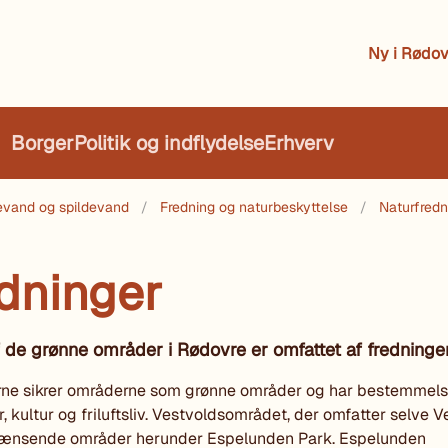
Ny i Rødov
Borger
Politik og indflydelse
Erhverv
kkevand og spildevand
Fredning og naturbeskyttelse
Naturfredn
dninger
de grønne områder i Rødovre er omfattet af fredninger
rne sikrer områderne som grønne områder og har bestemmelse
r, kultur og friluftsliv. Vestvoldsområdet, der omfatter selve 
grænsende områder herunder Espelunden Park. Espelunden