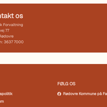
takt os
k Forvaltning
ej 77
Rødovre
on: 3637 7000
FØLG OS
spolitik
Rødovre Kommune på F
um