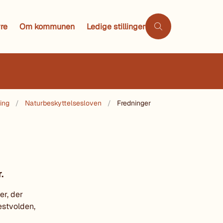
re
Om kommunen
Ledige stillinger
ing
Naturbeskyttelsesloven
Fredninger
.
r, der
Vestvolden,