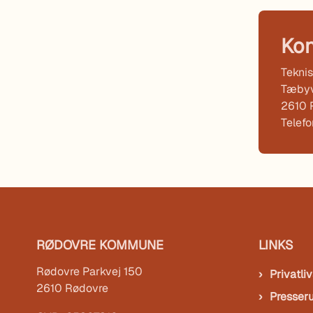
Kon
Teknis
Tæbyv
2610 
Telef
RØDOVRE KOMMUNE
LINKS
Rødovre Parkvej 150
Privatliv
2610 Rødovre
Presser