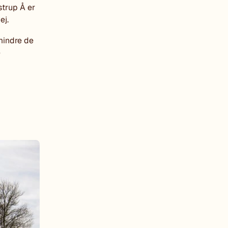
strup Å er
ej.
mindre de
e