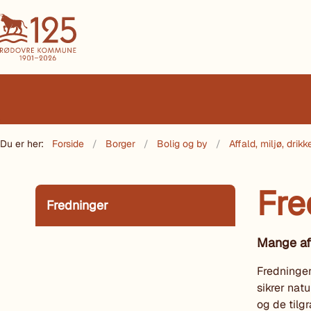
Du er her:
Forside
Borger
Bolig og by
Affald, miljø, dri
Fre
Fredninger
Mange af 
Fredninge
sikrer natu
og de til