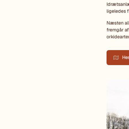
Idrætsanlæ
ligeledes 
Næsten all
fremgår af
orkidearte
Hen