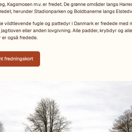
g, Kagsmosen m.v. er fredet. De grønne områder langs Harre
fredet, herunder Stadionparken og Boldbanerne langs Elstedv
e vildtlevende fugle og pattedyr i Danmark er fredede med 
 jagtloven eller anden lovgivning. Alle padder, krybdyr og all
r er også fredede.
t fredningskort