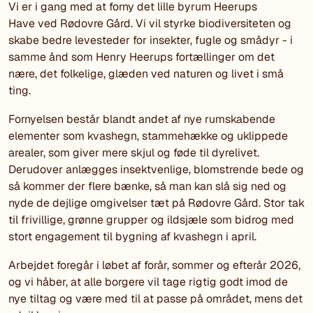
Vi er i gang med at forny det lille byrum Heerups
Have ved Rødovre Gård. Vi vil styrke biodiversiteten og
skabe bedre levesteder for insekter, fugle og smådyr - i
samme ånd som Henry Heerups fortællinger om det
nære, det folkelige, glæden ved naturen og livet i små
ting.
Fornyelsen består blandt andet af nye rumskabende
elementer som kvashegn, stammehække og uklippede
arealer, som giver mere skjul og føde til dyrelivet.
Derudover anlægges insektvenlige, blomstrende bede og
så kommer der flere bænke, så man kan slå sig ned og
nyde de dejlige omgivelser tæt på Rødovre Gård. Stor tak
til frivillige, grønne grupper og ildsjæle som bidrog med
stort engagement til bygning af kvashegn i april.
Arbejdet foregår i løbet af forår, sommer og efterår 2026,
og vi håber, at alle borgere vil tage rigtig godt imod de
nye tiltag og være med til at passe på området, mens det