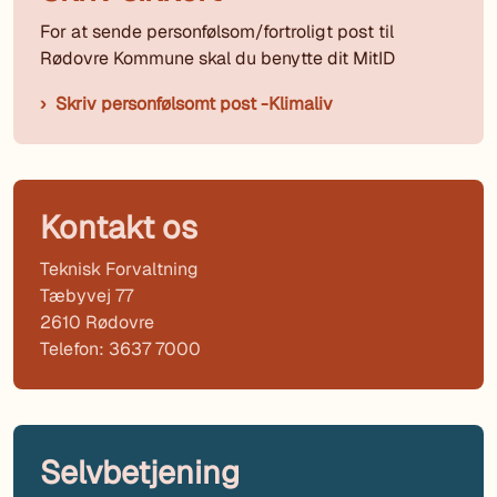
For at sende personfølsom/fortroligt post til
Rødovre Kommune skal du benytte dit MitID
Skriv personfølsomt post -Klimaliv
Kontakt os
Teknisk Forvaltning
Tæbyvej 77
2610 Rødovre
Telefon: 3637 7000
Selvbetjening