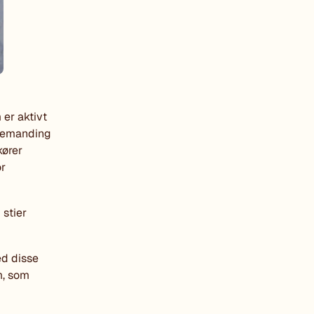
er aktivt
 bemanding
kører
or
 stier
ed disse
m, som