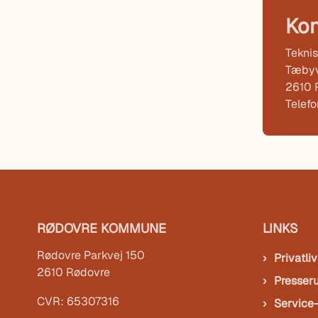
Kon
Teknis
Tæbyv
2610 
Telef
RØDOVRE KOMMUNE
LINKS
Rødovre Parkvej 150
Privatliv
2610 Rødovre
Presser
CVR: 65307316
Service