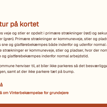
tur på kortet
veje og stier er opdelt i primære strækninger (rød) og sek
r (grøn). Primære strækninger er kommuneveje, stier og plad
 sne og glatførebekæmpes både indenfor og udenfor normal a
strækninger er kommuneveje, stier og pladser, hvor der nor
 og glatførebekæmpes indenfor normal arbejdstid.
mmune henviser til, at biler ikke parkeres så det besværligg
en, samt at der ikke parkere tæt på bump.
å
å om Vinterbekæmpelse for grundejere