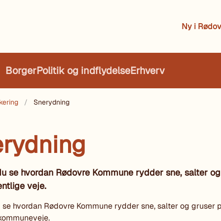
Ny i Rødov
Borger
Politik og indflydelse
Erhverv
kering
Snerydning
rydning
du se hvordan Rødovre Kommune rydder sne, salter og
entlige veje.
 se hvordan Rødovre Kommune rydder sne, salter og gruser 
 kommuneveje.