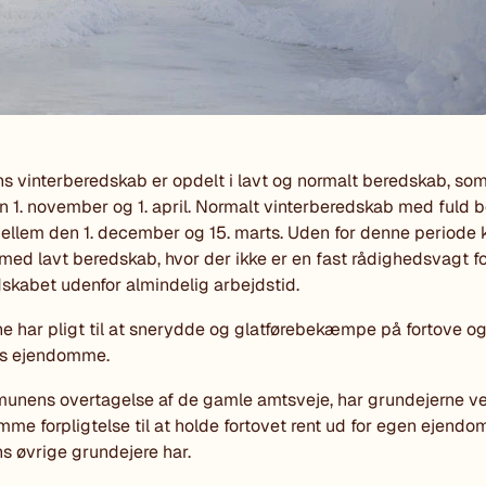
vinterberedskab er opdelt i lavt og normalt beredskab, som 
 1. november og 1. april. Normalt vinterberedskab med fuld
mellem den 1. december og 15. marts. Uden for denne periode 
d lavt beredskab, hvor der ikke er en fast rådighedsvagt f
skabet udenfor almindelig arbejdstid.
e har pligt til at snerydde og glatførebekæmpe på fortove og
es ejendomme.
unens overtagelse af de gamle amtsveje, har grundejerne v
mme forpligtelse til at holde fortovet rent ud for egen ejendo
 øvrige grundejere har.