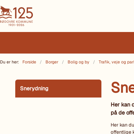
Du er her:
Forside
Borger
Bolig og by
Trafik, veje og par
Sne
Snerydning
Her kan 
på de off
Her kan du
offentlige