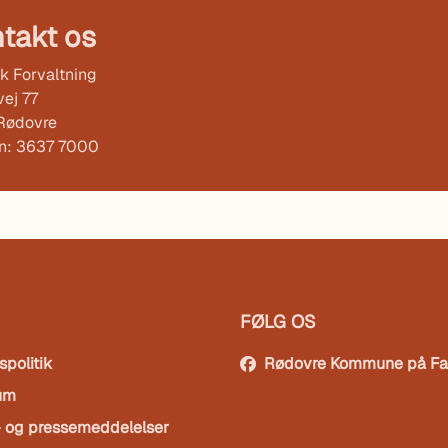
takt os
k Forvaltning
ej 77
Rødovre
on: 3637 7000
FØLG OS
spolitik
Rødovre Kommune på F
um
- og pressemeddelelser