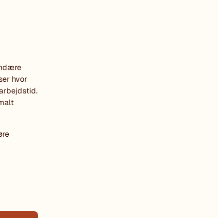
undære
ser hvor
rbejdstid.
malt
øre