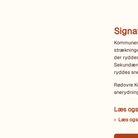
Signa
Kommunens 
strækninge
der ryddes
Sekundære 
ryddes sne
Rødovre Ko
snerydning
Læs ogs
Læs ogs