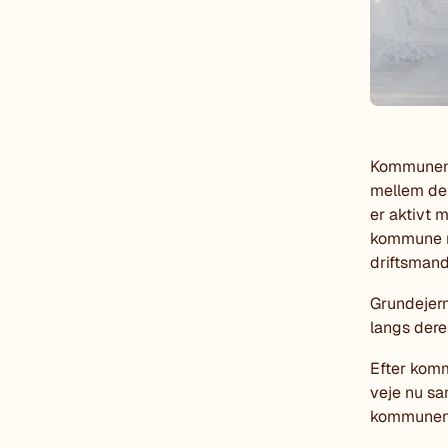
Kommunens 
mellem den
er aktivt 
kommune me
driftsmand
Grundejern
langs der
Efter komm
veje nu sa
kommunens