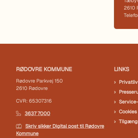
Tæbyv
2610 
Telef
RØDOVRE KOMMUNE
LINKS
Rødovre Parkvej 150
Privatliv
2610 Rødovre
Presser
CVR: 65307316
Service
Cookies
3637 7000
Tilgæng
Skriv sikker Digital post til Rødovre
Kommune