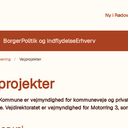
Ny i Rødov
Borger
Politik og indflydelse
Erhverv
kering
Vejprojekter
projekter
Kommune er vejmyndighed for kommuneveje og priva
e. Vejdirektoratet er vejmyndighed for Motorring 3, so