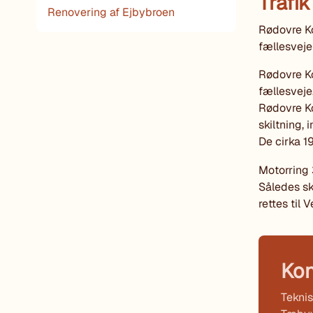
Trafik
Renovering af Ejbybroen
Rødovre K
fællesveje
Rødovre K
fællesveje
Rødovre Ko
skiltning,
De cirka 1
Motorring 
Således sk
rettes til
Kon
Teknis