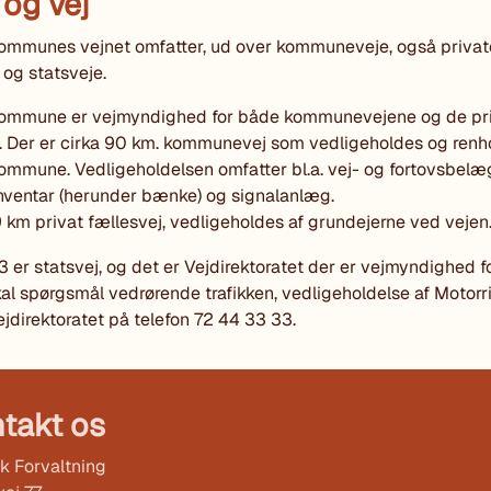
 og vej
ommunes vejnet omfatter, ud over kommuneveje, også privat
 og statsveje.
ommune er vejmyndighed for både kommunevejene og de pr
. Der er cirka 90 km. kommunevej som vedligeholdes og renh
mmune. Vedligeholdelsen omfatter bl.a. vej- og fortovsbelæ
 inventar (herunder bænke) og signalanlæg.
9 km privat fællesvej, vedligeholdes af grundejerne ved vejen
3 er statsvej, og det er Vejdirektoratet der er vejmyndighed f
al spørgsmål vedrørende trafikken, vedligeholdelse af Motorr
 Vejdirektoratet på telefon 72 44 33 33.
takt os
k Forvaltning