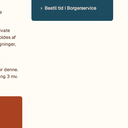
Bestil tid i Borgerservice
e
ivate
oldes af
gninger,
.
or denne.
ing 3 mv.