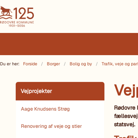
Du er her:
Forside
Borger
Bolig og by
Trafik, veje og par
Vej
Vejprojekter
Rødovre 
Aage Knudsens Strøg
fællesvej
statsvej.
Renovering af veje og stier