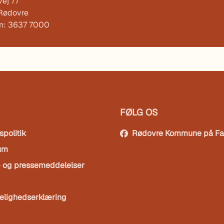
ej 77
Rødovre
on: 3637 7000
FØLG OS
spolitik
Rødovre Kommune på F
um
- og pressemeddelelser
elighedserklæring