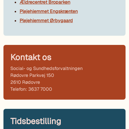
Ældrecentret Broparken
Plejehjemmet Engskrænten
Plejehjemmet Ørbygaard
Kontakt os
Social- og Sundhedsforvaltningen
Rødovre Parkvej 150
2610 Rødovre
Telefon: 3637 7000
Tidsbestilling