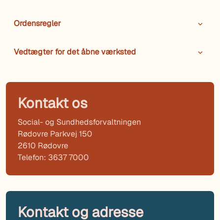
Ordensregler
Vedtægter for det åbne værksted
Kontakt os
Social- og Sundhedsforvaltningen
Rødovre Parkvej 150
2610 Rødovre
Telefon: 3637 7000
Kontakt og adresse