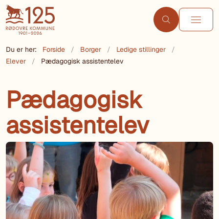
Du er her:
Forside
Borger
Ledige stillinger
Elever
Pædagogisk assistentelev
Pædagogisk
assistentelev