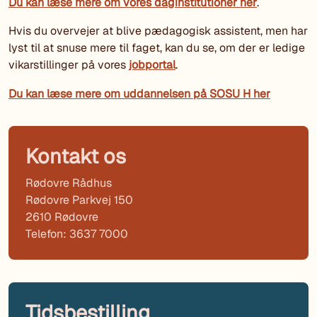
Du kan læse mere om vores daginstitutioner her
.
Hvis du overvejer at blive pædagogisk assistent, men har
lyst til at snuse mere til faget, kan du se, om der er ledige
vikarstillinger på vores
jobportal
.
Du kan læse mere om uddannelsen på SOSU H her
Kontakt os
Rødovre Rådhus
Rødovre Parkvej 150
2610 Rødovre
Telefon: 3637 7000
Tidsbestilling