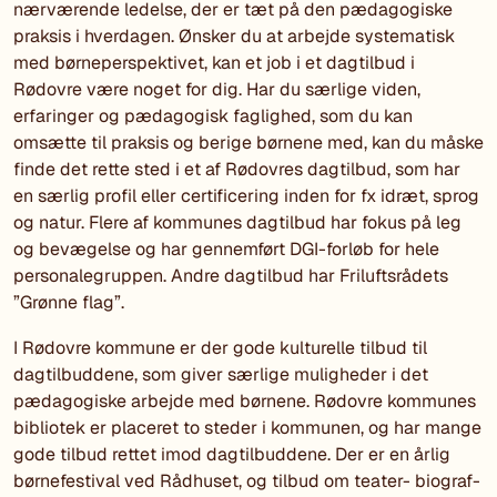
nærværende ledelse, der er tæt på den pædagogiske
praksis i hverdagen. Ønsker du at arbejde systematisk
med børneperspektivet, kan et job i et dagtilbud i
Rødovre være noget for dig. Har du særlige viden,
erfaringer og pædagogisk faglighed, som du kan
omsætte til praksis og berige børnene med, kan du måske
finde det rette sted i et af Rødovres dagtilbud, som har
en særlig profil eller certificering inden for fx idræt, sprog
og natur. Flere af kommunes dagtilbud har fokus på leg
og bevægelse og har gennemført DGI-forløb for hele
personalegruppen. Andre dagtilbud har Friluftsrådets
”Grønne flag”.
I Rødovre kommune er der gode kulturelle tilbud til
dagtilbuddene, som giver særlige muligheder i det
pædagogiske arbejde med børnene. Rødovre kommunes
bibliotek er placeret to steder i kommunen, og har mange
gode tilbud rettet imod dagtilbuddene. Der er en årlig
børnefestival ved Rådhuset, og tilbud om teater- biograf-