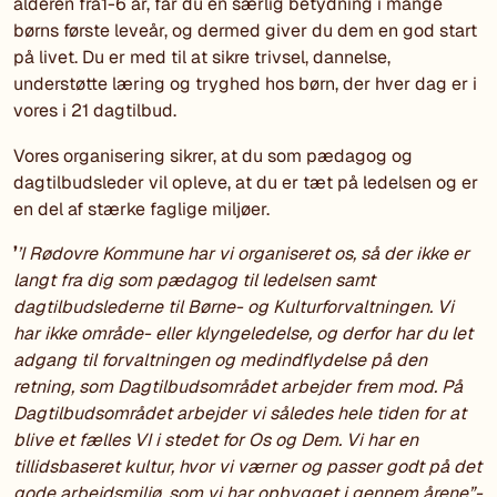
alderen fra1-6 år, får du en særlig betydning i mange
børns første leveår, og dermed giver du dem en god start
på livet. Du er med til at sikre trivsel, dannelse,
understøtte læring og tryghed hos børn, der hver dag er i
vores i 21 dagtilbud.
Vores organisering sikrer, at du som pædagog og
dagtilbudsleder vil opleve, at du er tæt på ledelsen og er
en del af stærke faglige miljøer.
’
’I Rødovre Kommune har vi organiseret os, så der ikke er
langt fra dig som pædagog til ledelsen samt
dagtilbudslederne til Børne- og Kulturforvaltningen. Vi
har ikke område- eller klyngeledelse, og derfor har du let
adgang til forvaltningen og medindflydelse på den
retning, som Dagtilbudsområdet arbejder frem mod. På
Dagtilbudsområdet arbejder vi således hele tiden for at
blive et fælles VI i stedet for Os og Dem. Vi har en
tillidsbaseret kultur, hvor vi værner og passer godt på det
gode arbejdsmiljø, som vi har opbygget i gennem årene”-