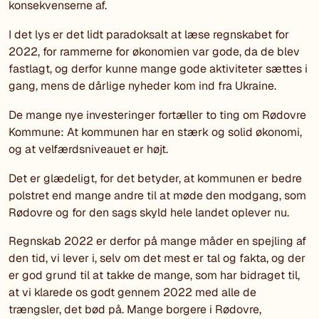
konsekvenserne af.
I det lys er det lidt paradoksalt at læse regnskabet for
2022, for rammerne for økonomien var gode, da de blev
fastlagt, og derfor kunne mange gode aktiviteter sættes i
gang, mens de dårlige nyheder kom ind fra Ukraine.
De mange nye investeringer fortæller to ting om Rødovre
Kommune: At kommunen har en stærk og solid økonomi,
og at velfærdsniveauet er højt.
Det er glædeligt, for det betyder, at kommunen er bedre
polstret end mange andre til at møde den modgang, som
Rødovre og for den sags skyld hele landet oplever nu.
Regnskab 2022 er derfor på mange måder en spejling af
den tid, vi lever i, selv om det mest er tal og fakta, og der
er god grund til at takke de mange, som har bidraget til,
at vi klarede os godt gennem 2022 med alle de
trængsler, det bød på. Mange borgere i Rødovre,