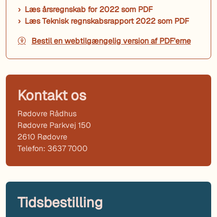
Læs årsregnskab for 2022 som PDF
Læs Teknisk regnskabsrapport 2022 som PDF
Bestil en webtilgængelig version af PDF'erne
Kontakt os
Rødovre Rådhus
Rødovre Parkvej 150
2610 Rødovre
Telefon: 3637 7000
Tidsbestilling