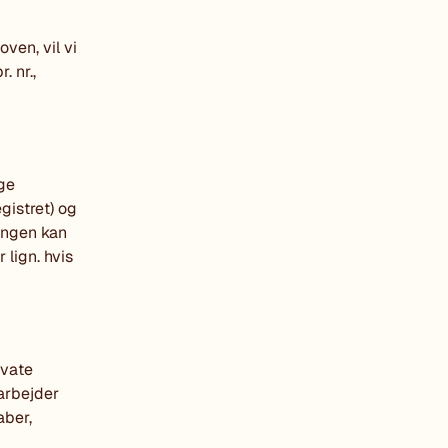
oven, vil vi
. nr.,
ige
gistret) og
ingen kan
 lign. hvis
ivate
arbejder
aber,