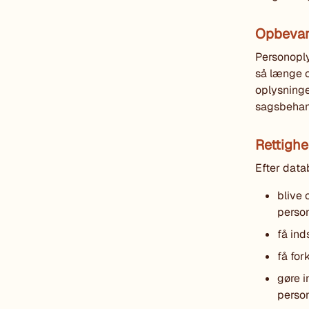
Opbevar
Personoply
så længe o
oplysninge
sagsbehan
Rettigh
Efter datab
blive 
perso
få in
få for
gøre i
perso