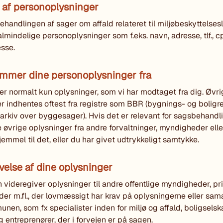
 af personoplysninger
behandlingen af sager om affald relateret til miljøbeskyttelsesl
mindelige personoplysninger som f.eks. navn, adresse, tlf., cpr
sse.
ammer dine personoplysninger fra
er normalt kun oplysninger, som vi har modtaget fra dig. Øvr
r indhentes oftest fra registre som BBR (bygnings- og boligre
arkiv over byggesager). Hvis det er relevant for sagsbehandl
e øvrige oplysninger fra andre forvaltninger, myndigheder eller
jemmel til det, eller du har givet udtrykkeligt samtykke.
velse af dine oplysninger
ideregiver oplysninger til andre offentlige myndigheder, pr
er m.fl., der lovmæssigt har krav på oplysningerne eller sam
en, som fx specialister inden for miljø og affald, boligselsk
g entreprenører, der i forvejen er på sagen.