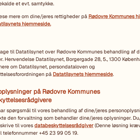
ekalde et evt. samtykke.
æse mere om dine/jeres rettigheder på
Rødovre Kommunes h
tilsynets hjemmeside.
lage til Datatilsynet over Rødovre Kommunes behandling af d
r. Henvendelse Datatilsynet, Borgergade 28, 5., 1300 Københ
ere om Datatilsynet, persondataloven og
ttelsesforordningen på
Datatilsynets hjemmeside
.
oplysninger på Rødovre Kommunes
yttelsesrådgivere
har spørgsmål til vores behandling af dine/jeres personoplysn
kte den forvaltning som behandler dine/jeres oplysninger. Du/
skrive til vores
databeskyttelsesrådgiver
(Denne løsning kræv
 til telefonnummer +45 23 99 05 19.