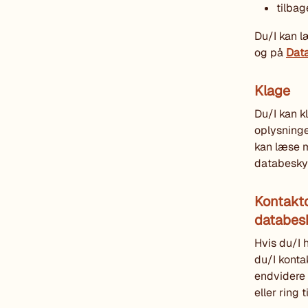
tilbag
Du/I kan l
og på
Data
Klage
Du/I kan k
oplysninge
kan læse m
databesky
Kontakt
databesk
Hvis du/I 
du/I konta
endvidere 
eller ring