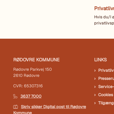
Privatliv
Hvis du/I
privatlivs
RØDOVRE KOMMUNE
LINKS
Rødovre Parkvej 150
Privatliv
2610 Rødovre
Presser
CVR: 65307316
Service
Cookies
3637 7000
Tilgæng
Skriv sikker Digital post til Rødovre
Kommune