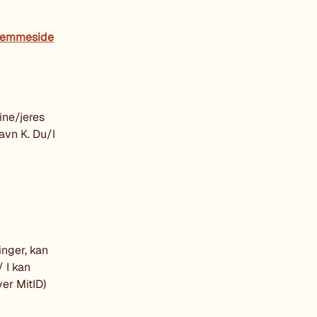
jemmeside
ine/jeres
avn K. Du/I
inger, kan
 I kan
er MitID)