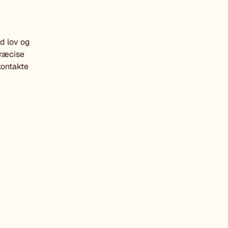
ed lov og
præcise
kontakte