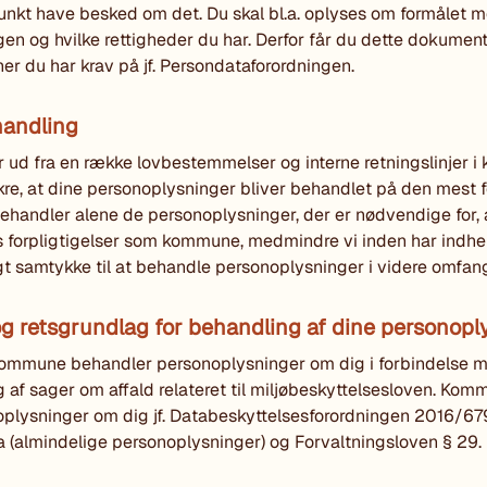
kt have besked om det. Du skal bl.a. oplyses om formålet 
en og hvilke rettigheder du har. Derfor får du dette dokume
ner du har krav på jf. Persondataforordningen.
andling
r ud fra en række lovbestemmelser og interne retningslinjer
ikre, at dine personoplysninger bliver behandlet på den mest f
ehandler alene de personoplysninger, der er nødvendige for, a
es forpligtigelser som kommune, medmindre vi inden har indhe
gt samtykke til at behandle personoplysninger i videre omfan
g retsgrundlag for behandling af dine personopl
ommune behandler personoplysninger om dig i forbindelse 
 af sager om affald relateret til miljøbeskyttelsesloven. Ko
plysninger om dig jf. Databeskyttelsesforordningen 2016/679 
ra a (almindelige personoplysninger) og Forvaltningsloven § 29.