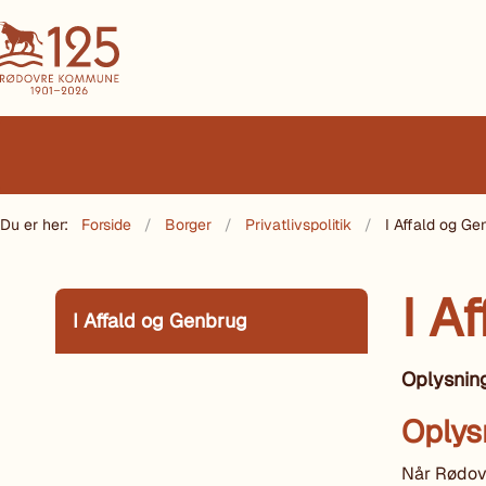
Du er her:
Forside
Borger
Privatlivspolitik
I Affald og Ge
I A
I Affald og Genbrug
Oplysnin
Oplys
Når Rødov