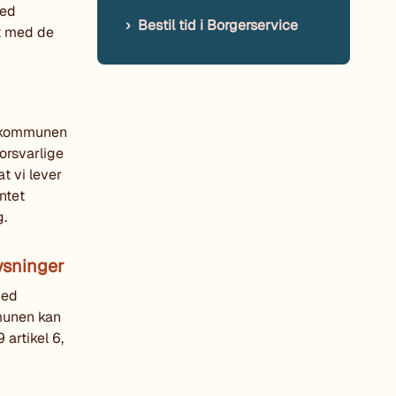
med
Bestil tid i Borgerservice
nt med de
 i kommunen
orsvarlige
t vi lever
ntet
g.
ysninger
med
mmunen kan
artikel 6,