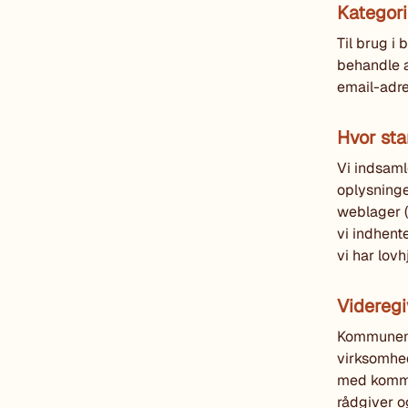
Kategori
Til brug i 
behandle al
email-adre
Hvor st
Vi indsaml
oplysninge
weblager (
vi indhent
vi har lovh
Videregi
Kommunen v
virksomhed
med kommun
rådgiver o