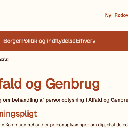
Ny i Rødov
Borger
Politik og indflydelse
Erhverv
nbrug
ffald og Genbrug
g om behandling af personoplysning i Affald og Genbr
ningspligt
re Kommune behandler personoplysninger om dig, skal du s