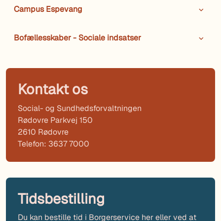
Campus Espevang
Bofællesskaber - Sociale indsatser
Kontakt os
Social- og Sundhedsforvaltningen
Rødovre Parkvej 150
2610 Rødovre
Telefon: 3637 7000
Tidsbestilling
Du kan bestille tid i Borgerservice her eller ved at