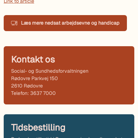
Link to article
Læs mere nedsat arbejdsevne og handicap
Kontakt os
Social- og Sundhedsforvaltningen
Rødovre Parkvej 150
2610 Rødovre
Telefon: 3637 7000
Tidsbestilling