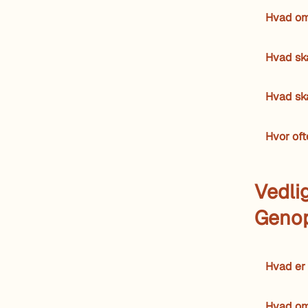
Hvad omf
Hvad sk
Hvad ska
Hvor oft
Vedli
Geno
Hvad er
Hvad om