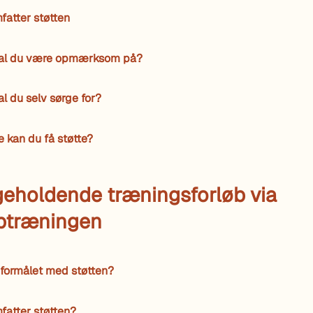
atter støtten
al du være opmærksom på?
l du selv sørge for?
e kan du få støtte?
geholdende træningsforløb via
ptræningen
 formålet med støtten?
fatter støtten?