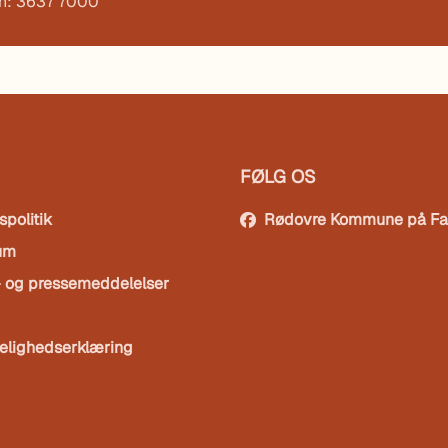
on: 3637 7000
FØLG OS
spolitik
Rødovre Kommune på F
um
- og pressemeddelelser
elighedserklæring