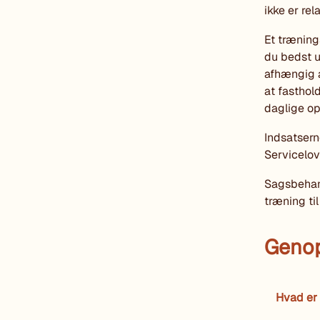
ikke er re
Et træning
du bedst u
afhængig a
at fasthol
daglige op
Indsatsern
Servicelove
Sagsbehan
træning til
Geno
Hvad er