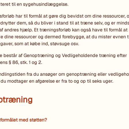
lateret til en sygehusindlæggelse.
sforløb har til formål at gøre dig bevidst om dine ressourcer,
dnytter dem, så du bliver i stand til at træne selv, og er mind
f andres hjælp. Et træningsforløb kan også have til formål at s
de dine ressourcer og dermed forebygge, at du mister evnen ti
gaver, som at købe ind, støvsuge osv.
e består af Genoptræning og Vedligeholdende træning efter
ns § 86, stk. 1 og 2.
dlingstiden fra du ansøger om genoptræning eller vedligeh
 du modtager en afgørelse er fra to og op til seks uger.
ptræning
 formålet med støtten?