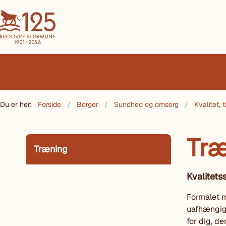
Du er her:
Forside
Borger
Sundhed og omsorg
Kvalitet,
Træ
Træning
Kvalitet
Formålet m
uafhængigt
for dig, d