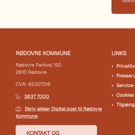
Telef
RØDOVRE KOMMUNE
LINKS
Rødovre Parkvej 150
Privatliv
2610 Rødovre
Presser
CVR: 65307316
Service
Cookies
3637 7000
Tilgæng
Skriv sikker Digital post til Rødovre
Kommune
KONTAKT OG