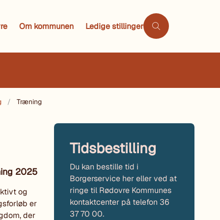
re
Om kommunen
Ledige stillinger
g
Træning
Tidsbestilling
Du kan bestille tid i
ning 2025
Borgerservice her eller ved at
ringe til Rødovre Kommunes
ktivt og
kontaktcenter på telefon 36
gsforløb er
37 70 00.
ygdom, der