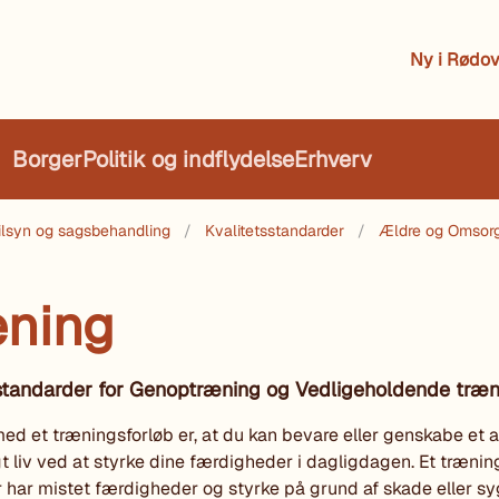
Ny i Rødov
Borger
Politik og indflydelse
Erhverv
 tilsyn og sagsbehandling
Kvalitetsstandarder
Ældre og Omsor
ning
sstandarder for Genoptræning og Vedligeholdende træ
ed et træningsforløb er, at du kan bevare eller genskabe et a
 liv ved at styrke dine færdigheder i dagligdagen. Et trænin
er har mistet færdigheder og styrke på grund af skade eller s