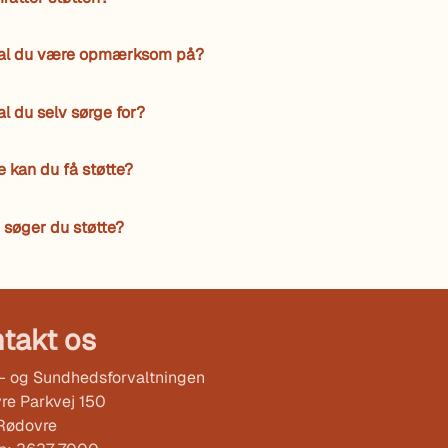
al du være opmærksom på?
l du selv sørge for?
e kan du få støtte?
søger du støtte?
takt os
l- og Sundhedsforvaltningen
re Parkvej 150
Rødovre