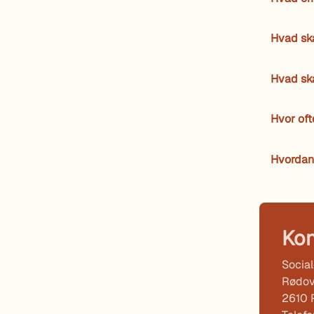
Hvad sk
Hvad ska
Hvor oft
Hvordan 
Kon
Socia
Rødov
2610 