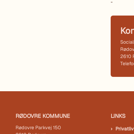
-
Kon
Socia
Rødov
2610 
Telef
RØDOVRE KOMMUNE
LINKS
Rødovre Parkvej 150
Privatliv