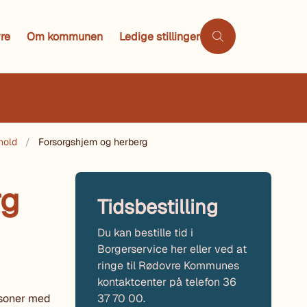
re
Om kommunen
Ledige stillinger
hold
Forsorgshjem og herberg
rg
Tidsbestilling
Du kan bestille tid i
Borgerservice her eller ved at
ringe til Rødovre Kommunes
kontaktcenter på telefon 36
37 70 00.
rsoner med