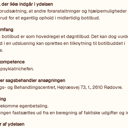
, der ikke indgår i ydelsen
forudsætning, at andre foranstaltninger og hjælpemuligheder 
rud for et egentlig ophold i midlertidig botilbud.
omfang
g botilbud er som hovedregel et døgntilbud. Det kan dog vurde
 i en udslusning kan oprettes en tilknytning til botilbuddet i
e.
skompetence
 psykiatrichefen.
 der sagsbehandler ansøgningen
s- og Behandlingscentret, Højnæsvej 73, 1., 2610 Rødovre.
ing
orekomme egenbetaling.
ngen fastsættes ud fra en beregning af faktiske udgifter og 
 af ydelsen