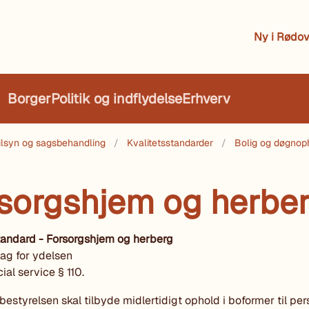
Ny i Rødov
Borger
Politik og indflydelse
Erhverv
 tilsyn og sagsbehandling
Kvalitetsstandarder
Bolig og døgnop
sorgshjem og herbe
tandard - Forsorgshjem og herberg
ag for ydelsen
ial service § 110.
styrelsen skal tilbyde midlertidigt ophold i boformer til pe