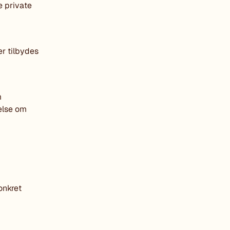
e private
r tilbydes
m
else om
onkret