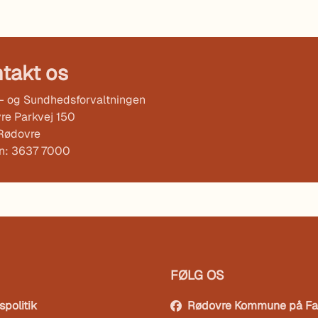
takt os
l- og Sundhedsforvaltningen
re Parkvej 150
Rødovre
on: 3637 7000
FØLG OS
spolitik
Rødovre Kommune på F