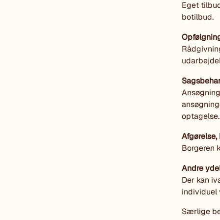
Eget tilbu
botilbud.
Opfølgnin
Rådgivning
udarbejdel
Sagsbehan
Ansøgning
ansøgninge
optagelse.
Afgørelse,
Borgeren k
Andre ydel
Der kan iv
individuel
Særlige b