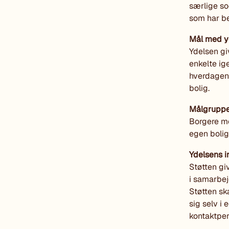
særlige so
som har be
Mål med y
Ydelsen gi
enkelte ige
hverdagen. 
bolig.
Målgrupp
Borgere me
egen bolig
Ydelsens i
Støtten gi
i samarbej
Støtten ska
sig selv i 
kontaktper