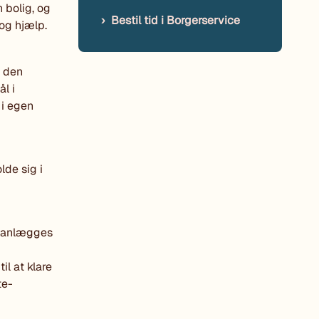
 bolig, og
Bestil tid i Borgerservice
og hjælp.
t den
l i
 i egen
lde sig i
planlægges
il at klare
te-