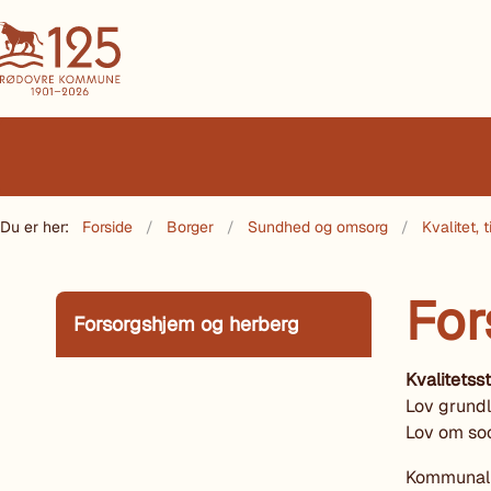
Du er her:
Forside
Borger
Sundhed og omsorg
Kvalitet,
For
Forsorgshjem og herberg
Kvalitetss
Lov grundl
Lov om soc
Kommunalbe