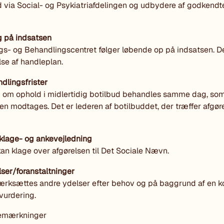
d via Social- og Psykiatriafdelingen og udbydere af godkendt
g på indsatsen
s- og Behandlingscentret følger løbende op på indsatsen. De
se af handleplan.
dlingsfrister
 om ophold i midlertidig botilbud behandles samme dag, so
n modtages. Det er lederen af botilbuddet, der træffer afgør
 klage- og ankevejledning
an klage over afgørelsen til Det Sociale Nævn.
ser/foranstaltninger
ærksættes andre ydelser efter behov og på baggrund af en k
 vurdering.
emærkninger