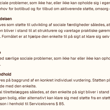
ciale problemer, som ikke har, eller ikke kan opholde sig i egen
hov for botilbud og for tilbud om aktiverende støtte, omsorg 
delsen
ves som støtte til udvikling af sociale færdigheder således, a
n bliver i stand til at strukturere og varetage praktiske gøremå
Formålet er at hjælpe den enkelte til på sigt at klare sig selv
e
d særlige sociale problemer, som ikke har eller ikke kan opho
.
ndhold
ves på baggrund af en konkret individuel vurdering. Støtten 
de med den enkelte.
l tilrettelægges således, at den enkelte på sigt bliver i stand t
egen bolig, eller alternativt kan klare sig med støtte fra en støt
son i henhold til Servicelovens § 85.