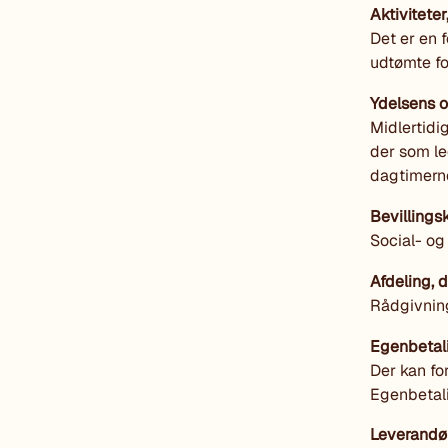
Aktiviteter
Det er en 
udtømte fo
Ydelsens 
Midlertidi
der som led
dagtimern
Bevilling
Social- og
Afdeling,
Rådgivning
Egenbetal
Der kan f
Egenbetali
Leverandør