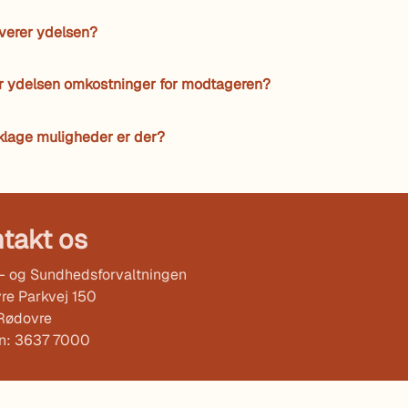
verer ydelsen?
r ydelsen omkostninger for modtageren?
klage muligheder er der?
takt os
l- og Sundhedsforvaltningen
re Parkvej 150
Rødovre
on: 3637 7000