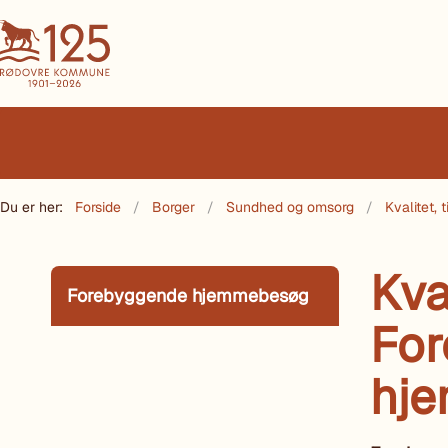
Du er her:
Forside
Borger
Sundhed og omsorg
Kvalitet,
Kva
Forebyggende hjemmebesøg
Fo
hj