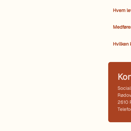
Hvem le
Medføre
Hvilken 
Kon
Socia
Rødov
2610 
Telef