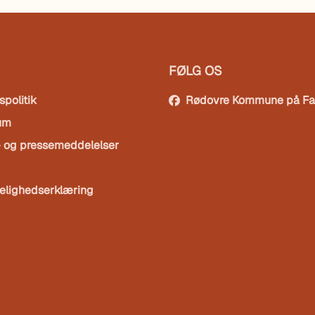
FØLG OS
spolitik
Rødovre Kommune på F
um
- og pressemeddelelser
elighedserklæring