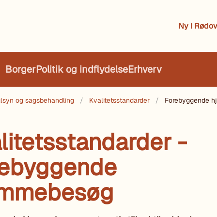
Ny i Rødov
Borger
Politik og indflydelse
Erhverv
 tilsyn og sagsbehandling
Kvalitetsstandarder
Forebyggende 
litetsstandarder -
rebyggende
emmebesøg