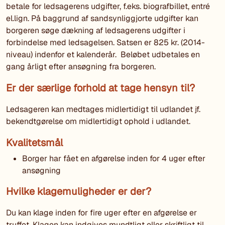
betale for ledsagerens udgifter, f.eks. biografbillet, entré
el.lign. På baggrund af sandsynliggjorte udgifter kan
borgeren søge dækning af ledsagerens udgifter i
forbindelse med ledsagelsen. Satsen er 825 kr. (2014-
niveau) indenfor et kalenderår. Beløbet udbetales en
gang årligt efter ansøgning fra borgeren.
Er der særlige forhold at tage hensyn til?
Ledsageren kan medtages midlertidigt til udlandet jf.
bekendtgørelse om midlertidigt ophold i udlandet.
Kvalitetsmål
Borger har fået en afgørelse inden for 4 uger efter
ansøgning
Hvilke klagemuligheder er der?
Du kan klage inden for fire uger efter en afgørelse er
truffet. Klagen kan indgives mundtligt eller skriftligt til