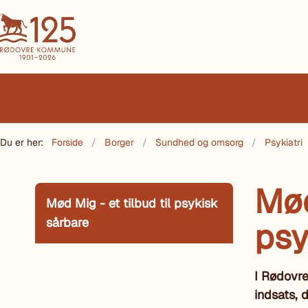
Du er her:
Forside
Borger
Sundhed og omsorg
Psykiatri
Mød
Mød Mig - et tilbud til psykisk
sårbare
psy
I Rødovre
indsats, 