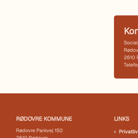
Kon
Socia
Rødov
2610 
Telef
RØDOVRE KOMMUNE
LINKS
Rødovre Parkvej 150
Privatliv
2610 Rødovre