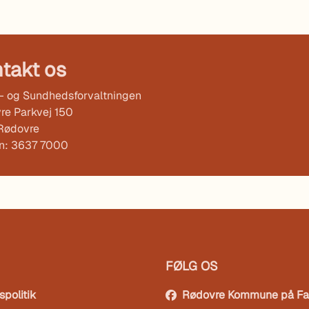
takt os
l- og Sundhedsforvaltningen
re Parkvej 150
Rødovre
on: 3637 7000
FØLG OS
spolitik
Rødovre Kommune på F