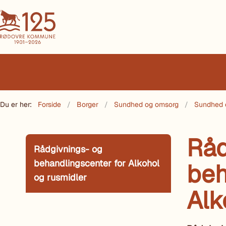
Du er her:
Forside
Borger
Sundhed og omsorg
Sundhed 
Råd
Rådgivnings- og
behandlingscenter for Alkohol
beh
og rusmidler
Alk