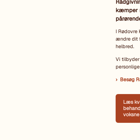
Rådgivnin
kæmper me
pårørend
I Rødovre 
ændre dit 
helbred.
Vi tilbyde
personlige
Besøg R
Læs kva
behandl
voksne