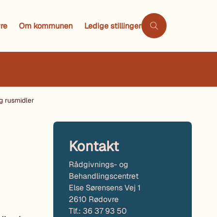
re
Om kommunen
Ledige stillinger
g rusmidler
Kontakt
Rådgivnings- og
Behandlingscentret
Else Sørensens Vej 1
2610 Rødovre
Tlf.: 36 37 93 50