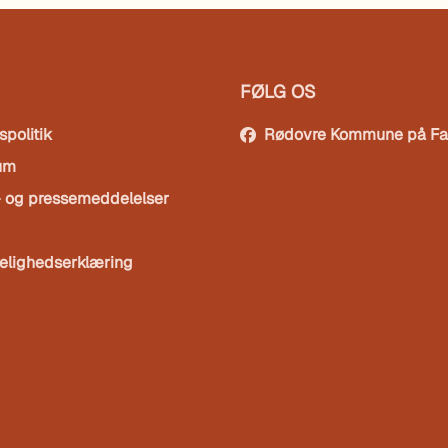
FØLG OS
spolitik
Rødovre Kommune på F
um
- og pressemeddelelser
elighedserklæring