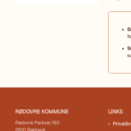
S
f
S
s
RØDOVRE KOMMUNE
LINKS
Rødovre Parkvej 150
Privatliv
2610 Rødovre