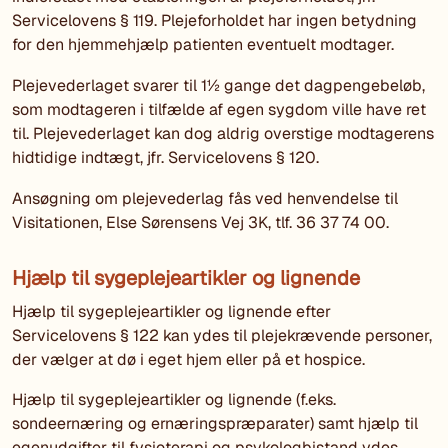
Servicelovens § 119. Plejeforholdet har ingen betydning
for den hjemmehjælp patienten eventuelt modtager.
Plejevederlaget svarer til 1½ gange det dagpengebeløb,
som modtageren i tilfælde af egen sygdom ville have ret
til. Plejevederlaget kan dog aldrig overstige modtagerens
hidtidige indtægt, jfr. Servicelovens § 120.
Ansøgning om plejevederlag fås ved henvendelse til
Visitationen, Else Sørensens Vej 3K, tlf. 36 37 74 00.
Hjælp til sygeplejeartikler og lignende
Hjælp til sygeplejeartikler og lignende efter
Servicelovens § 122 kan ydes til plejekrævende personer,
der vælger at dø i eget hjem eller på et hospice.
Hjælp til sygeplejeartikler og lignende (f.eks.
sondeernæring og ernæringspræparater) samt hjælp til
egenudgifter til fysioterapi og psykologbistand ydes