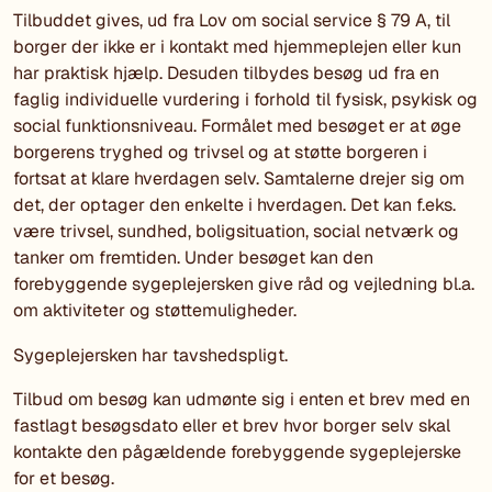
Tilbuddet gives, ud fra Lov om social service § 79 A, til
borger der ikke er i kontakt med hjemmeplejen eller kun
har praktisk hjælp. Desuden tilbydes besøg ud fra en
faglig individuelle vurdering i forhold til fysisk, psykisk og
social funktionsniveau. Formålet med besøget er at øge
borgerens tryghed og trivsel og at støtte borgeren i
fortsat at klare hverdagen selv. Samtalerne drejer sig om
det, der optager den enkelte i hverdagen. Det kan f.eks.
være trivsel, sundhed, boligsituation, social netværk og
tanker om fremtiden. Under besøget kan den
forebyggende sygeplejersken give råd og vejledning bl.a.
om aktiviteter og støttemuligheder.
Sygeplejersken har tavshedspligt.
Tilbud om besøg kan udmønte sig i enten et brev med en
fastlagt besøgsdato eller et brev hvor borger selv skal
kontakte den pågældende forebyggende sygeplejerske
for et besøg.