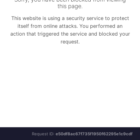
Request ID:
e50df8ac67f735f1950f62295e1c9cdf