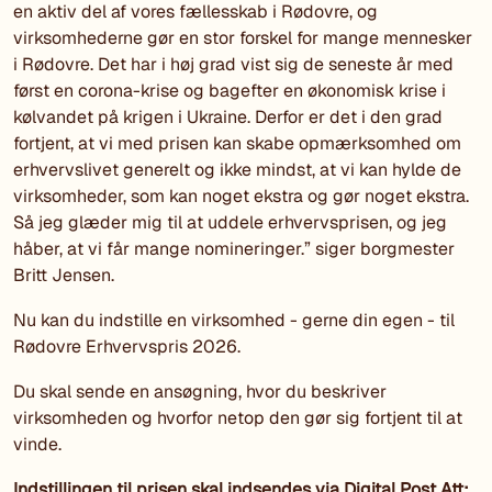
en aktiv del af vores fællesskab i Rødovre, og
virksomhederne gør en stor forskel for mange mennesker
i Rødovre. Det har i høj grad vist sig de seneste år med
først en corona-krise og bagefter en økonomisk krise i
kølvandet på krigen i Ukraine. Derfor er det i den grad
fortjent, at vi med prisen kan skabe opmærksomhed om
erhvervslivet generelt og ikke mindst, at vi kan hylde de
virksomheder, som kan noget ekstra og gør noget ekstra.
Så jeg glæder mig til at uddele erhvervsprisen, og jeg
håber, at vi får mange nomineringer.” siger borgmester
Britt Jensen.
Nu kan du indstille en virksomhed - gerne din egen - til
Rødovre Erhvervspris 2026.
Du skal sende en ansøgning, hvor du beskriver
virksomheden og hvorfor netop den gør sig fortjent til at
vinde.
Indstillingen til prisen skal indsendes via Digital Post Att: