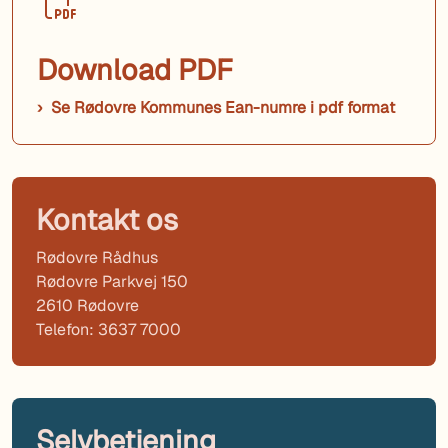
Download PDF
Se Rødovre Kommunes Ean-numre i pdf format
Kontakt os
Rødovre Rådhus
Rødovre Parkvej 150
2610 Rødovre
Telefon: 3637 7000
Selvbetjening