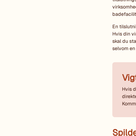
virksomhed
badefacilit
En tilslutn
Hvis din v
skal du sta
selvom en 
Vig
Hvis d
direkt
Kommu
Spild