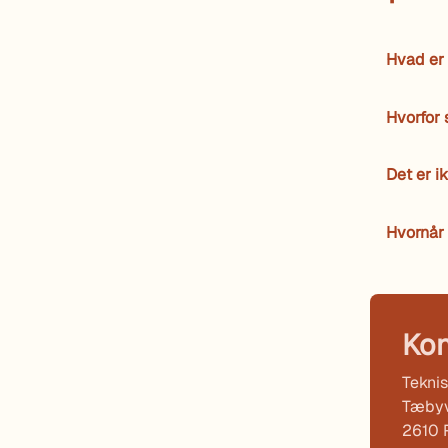
Hvad er
Hvorfor 
Det er i
Hvornår 
Kon
Teknis
Tæbyv
2610 