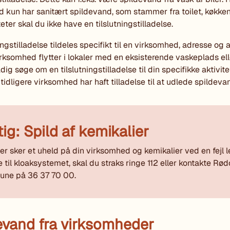
 kun har sanitært spildevand, som stammer fra toilet, køkken
eter skal du ikke have en tilslutningstilladelse.
ingstilladelse tildeles specifikt til en virksomhed, adresse og a
irksomhed flytter i lokaler med en eksisterende vaskeplads elle
dig søge om en tilslutningstilladelse til din specifikke aktivite
tidligere virksomhed har haft tilladelse til at udlede spildeva
tig: Spild af kemikalier
er sker et uheld på din virksomhed og kemikalier ved en fejl 
e til kloaksystemet, skal du straks ringe 112 eller kontakte Rø
ne på 36 37 70 00.
evand fra virksomheder