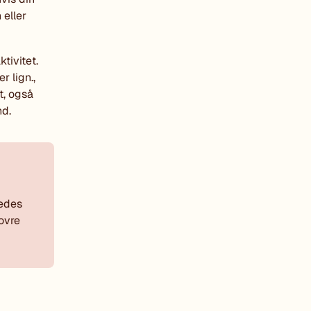
 eller
ktivitet.
r lign.,
t, også
nd.
ledes
dovre