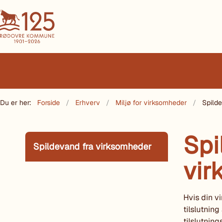
Du er her:
Forside
Erhverv
Miljø for virksomheder
Spild
Spi
Spildevand fra virksomheder
vir
Hvis din v
tilslutning
tilslutning