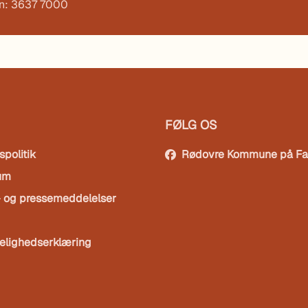
on: 3637 7000
FØLG OS
spolitik
Rødovre Kommune på F
um
- og pressemeddelelser
elighedserklæring