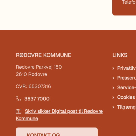
Telef
RØDOVRE KOMMUNE
LINKS
Rødovre Parkvej 150
Privatliv
2610 Rødovre
Presser
CVR: 65307316
Service
Cookies
3637 7000
Tilgæng
Skriv sikker Digital post til Rødovre
Kommune
KONTAKT OG