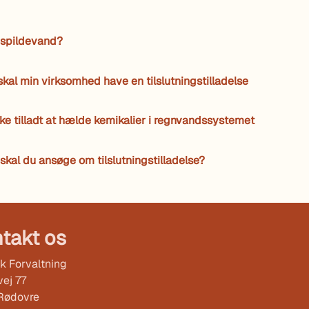
 spildevand?
skal min virksomhed have en tilslutningstilladelse
kke tilladt at hælde kemikalier i regnvandssystemet
skal du ansøge om tilslutningstilladelse?
takt os
k Forvaltning
ej 77
Rødovre