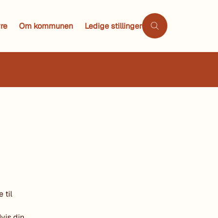
re
Om kommunen
Ledige stillinger
 til
Hvis din