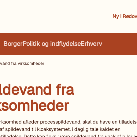
Ny i Rødov
Borger
Politik og indflydelse
Erhverv
evand fra virksomheder
ldevand fra
ksomheder
irksomhed afleder processpildevand, skal du have en tilladelse
 af spildevand til kloaksystemet, i daglig tale kaldet en
stilladelse. Dette kan f.eks. være spildevand fra vask af biler. 