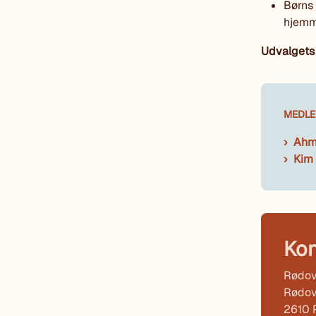
Børns 
hjem
Udvalgets 
MEDLE
Ahme
Kim 
Kon
Rødov
Rødov
2610 