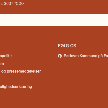
on: 3637 7000
FØLG OS
spolitik
Rødovre Kommune på F
um
- og pressemeddelelser
elighedserklæring