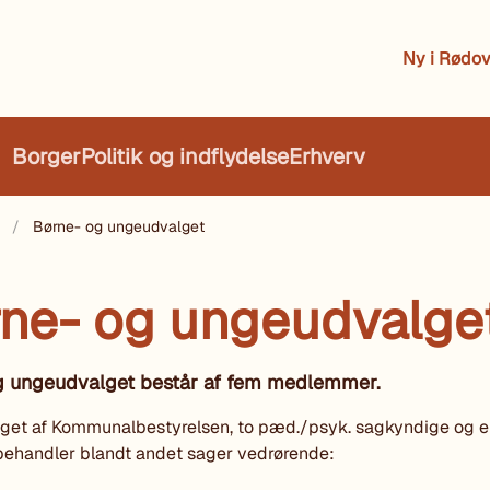
Ny i Rødov
Borger
Politik og indflydelse
Erhverv
Børne- og ungeudvalget
ne- og ungeudvalge
g ungeudvalget består af fem medlemmer.
eget af Kommunalbestyrelsen, to pæd./psyk. sagkyndige og 
behandler blandt andet sager vedrørende: