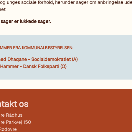
og unges sociale forhold, herunder sager om anbringelse ude
met
sager er lukkede sager.
MMER FRA KOMMUNALBESTYRELSEN:
d Dhaqane - Socialdemokratiet (A)
Hammer - Dansk Folkeparti (O)
takt os
re Rådhus
re Parkvej 150
Rødovre