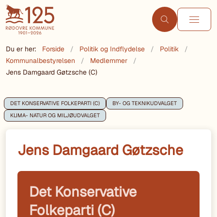
Du er her:
Forside
Politik og Indflydelse
Politik
Kommunalbestyrelsen
Medlemmer
Jens Damgaard Gøtzsche (C)
DET KONSERVATIVE FOLKEPARTI (C)
BY- OG TEKNIKUDVALGET
KLIMA- NATUR OG MILJØUDVALGET
Jens Damgaard Gøtzsche
Det Konservative
Folkeparti (C)