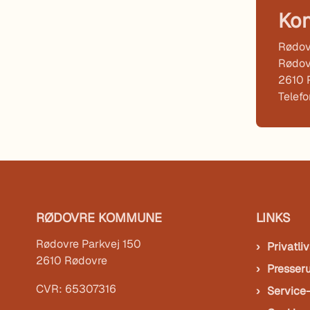
Kon
Rødov
Rødov
2610 
Telef
RØDOVRE KOMMUNE
LINKS
Rødovre Parkvej 150
Privatliv
2610 Rødovre
Presser
CVR: 65307316
Service