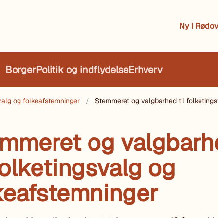
Ny i Rødov
Borger
Politik og indflydelse
Erhverv
valg og folkeafstemninger
Stemmeret og valgbarhed til folketing
mmeret og valgbarh
 folketingsvalg og
keafstemninger