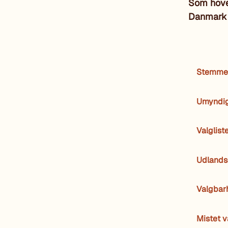
Som hove
Danmark s
Stemme
Umyndi
Valglist
Udlands
Valgbar
Mistet 