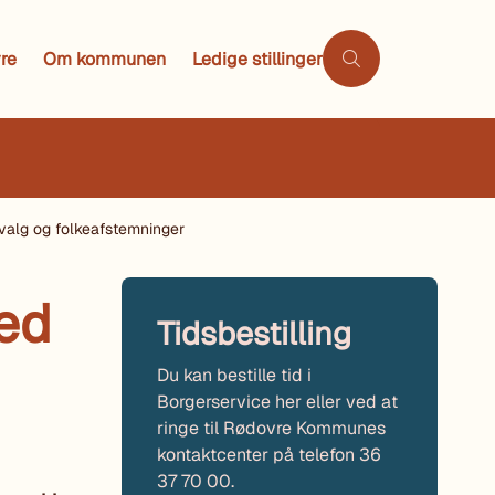
re
Om kommunen
Ledige stillinger
svalg og folkeafstemninger
ed
Tidsbestilling
Du kan bestille tid i
Borgerservice her eller ved at
ringe til Rødovre Kommunes
kontaktcenter på telefon 36
37 70 00.