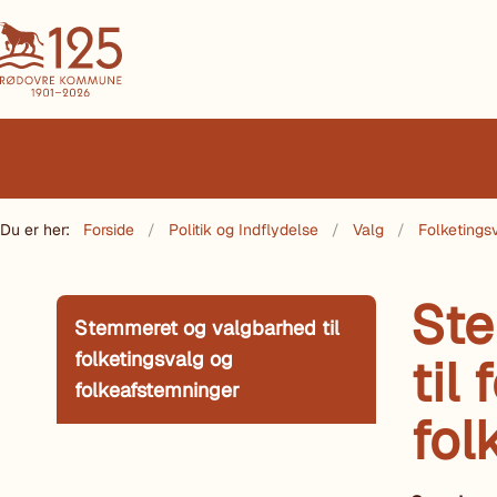
Du er her:
Forside
Politik og Indflydelse
Valg
Folketings
Ste
Stemmeret og valgbarhed til
folketingsvalg og
til
folkeafstemninger
fol