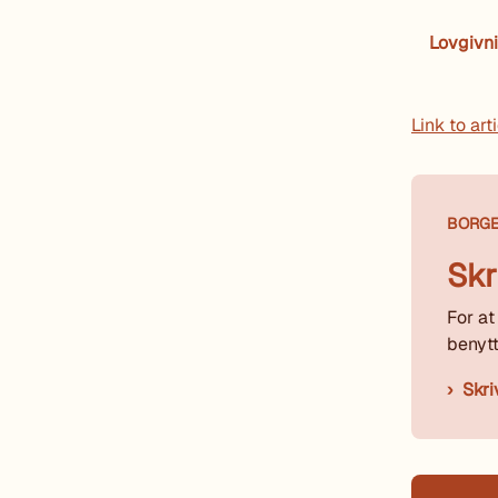
Lovgivn
Link to art
BORG
Skr
For at
benytt
Skri