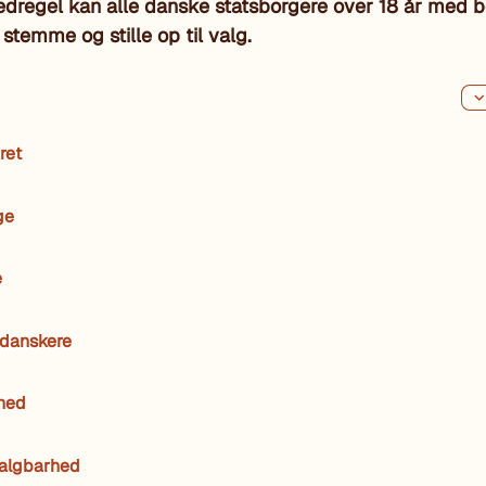
dregel kan alle danske statsborgere over 18 år med b
temme og stille op til valg.
ret
ge
e
danskere
hed
valgbarhed