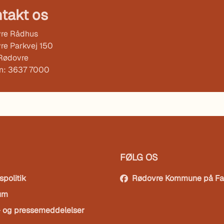
takt os
re Rådhus
re Parkvej 150
Rødovre
on: 3637 7000
FØLG OS
spolitik
Rødovre Kommune på F
um
- og pressemeddelelser