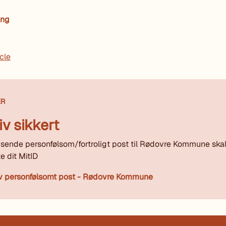
ing
icle
ER
iv sikkert
 sende personfølsom/fortroligt post til Rødovre Kommune ska
e dit MitID
v personfølsomt post - Rødovre Kommune