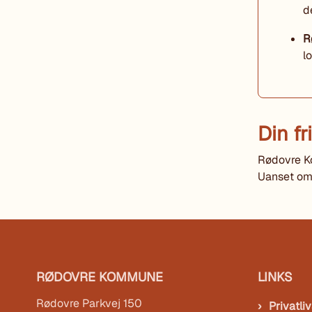
d
R
l
Din fr
Rødovre Ko
Uanset om d
RØDOVRE KOMMUNE
LINKS
Rødovre Parkvej 150
Privatliv