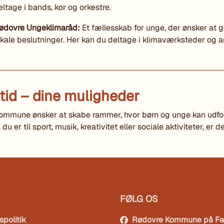
eltage i bands, kor og orkestre.
ødovre Ungeklimaråd:
Et fællesskab for unge, der ønsker at gø
okale beslutninger. Her kan du deltage i klimaværksteder og 
itid – dine muligheder
mmune ønsker at skabe rammer, hvor børn og unge kan udfolde
u er til sport, musik, kreativitet eller sociale aktiviteter, er de
FØLG OS
spolitik
Rødovre Kommune på F