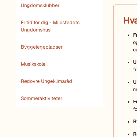
Ungdomsklubber
Hva
Fritid for dig - Milestedets
Ungdomshus
F
o
Byggelegepladser
c
U
Musikskole
fr
Rødovre Ungeklimaråd
U
m
Sommeraktiviteter
F
f
B
R