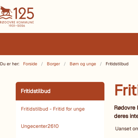
Du er her:
Forside
Borger
Børn og unge
Fritidstilbud
Fri
Fritidstilbud
Rødovre K
Fritidstilbud - Fritid for unge
deres int
Ungecenter2610
Uanset om d