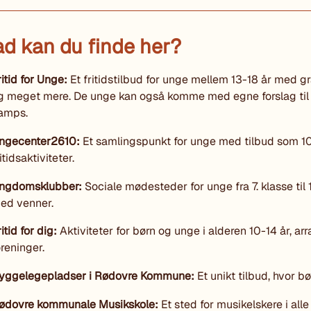
d kan du finde her?
ritid for Unge:
Et fritidstilbud for unge mellem 13-18 år med gra
g meget mere. De unge kan også komme med egne forslag til ny
amps.
ngecenter2610:
Et samlingspunkt for unge med tilbud som 10
itidsaktiviteter.
ngdomsklubber:
Sociale mødesteder for unge fra 7. klasse til 
ed venner.
ritid for dig:
Aktiviteter for børn og unge i alderen 10-14 år, 
oreninger.
yggelegepladser i Rødovre Kommune:
Et unikt tilbud, hvor b
ødovre kommunale Musikskole:
Et sted for musikelskere i all