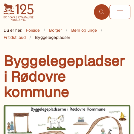
Du er her:
Forside
Borger
Børn og unge
Fritidstilbud
Byggelegepladser
Byggelegepladser
i Rødovre
kommune