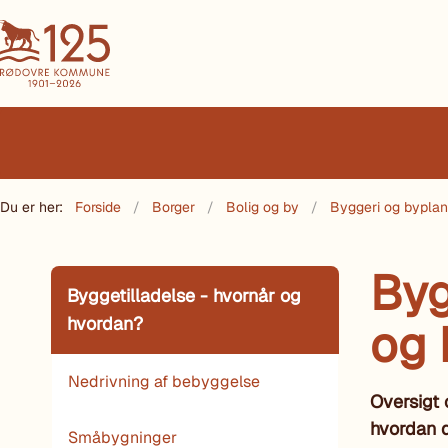
Du er her:
Forside
Borger
Bolig og by
Byggeri og bypla
Byg
Byggetilladelse - hvornår og
hvordan?
og 
Nedrivning af bebyggelse
Oversigt 
hvordan d
Småbygninger