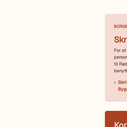
BORG
Skr
For at
person
til R
benytt
Skri
Byg
Kon