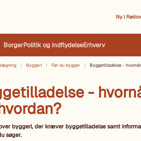
Ny i Rødov
Borger
Politik og indflydelse
Erhverv
nlægning
Byggeri
Før du bygger
Byggetilladelse - hvornå
getilladelse - hvorn
hvordan?
over byggeri, der kræver byggetilladelse samt inform
u søger.