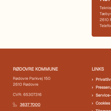
Teknis
Tæbyv
2610 
Telef
RØDOVRE KOMMUNE
LINKS
Rødovre Parkvej 150
Privatliv
2610 Rødovre
Presser
CVR: 65307316
Service
Cookies
3637 7000