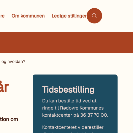
re
Om kommunen
Ledige stillinger
r og hvordan?
år
Tidsbestilling
Du kan bestille tid ved at
ringe til Rødovre Kommunes
kontaktcenter på 36 37 70 00.
ation om
Kontaktcenteret viderestiller