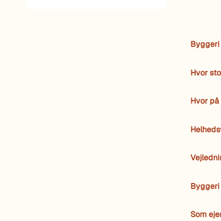
Byggeri
Hvor st
Hvor på
Helheds
Vejledn
Byggeri 
Som ejer