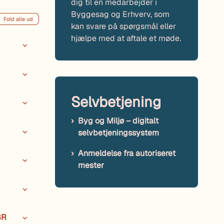
dig til en medarbejder i
Byggesag og Erhverv, som
Fold alle ud
kan svare på spørgsmål eller
hjælpe med at aftale et møde.
Selvbetjening
Byg og Miljø – digitalt
selvbetjeningssystem
Anmeldelse fra autoriseret
mester
BR