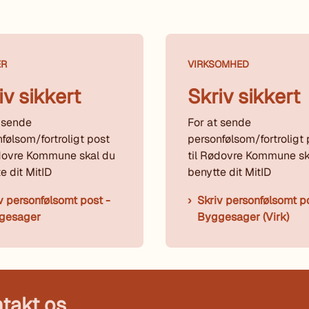
ER
VIRKSOMHED
iv sikkert
Skriv sikkert
 sende
For at sende
følsom/fortroligt post
personfølsom/fortroligt 
ødovre Kommune skal du
til Rødovre Kommune sk
e dit MitID
benytte dit MitID
v personfølsomt post -
Skriv personfølsomt p
gesager
Byggesager (Virk)
takt os