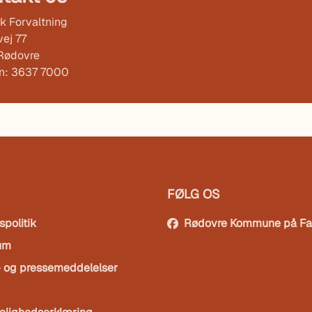
k Forvaltning
ej 77
Rødovre
on: 3637 7000
FØLG OS
spolitik
Rødovre Kommune på F
um
- og pressemeddelelser