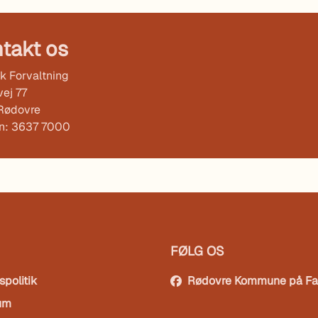
takt os
k Forvaltning
ej 77
Rødovre
on: 3637 7000
FØLG OS
spolitik
Rødovre Kommune på F
um