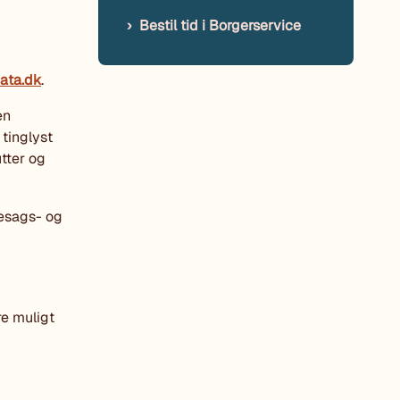
Bestil tid i Borgerservice
ata.dk
.
en
tinglyst
tter og
gesags- og
re muligt