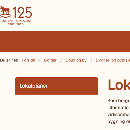
Du er her:
Forside
Borger
Bolig og by
Byggeri og bypla
Lok
Lokalplaner
Som borger
informatio
virksomhed
bygning el