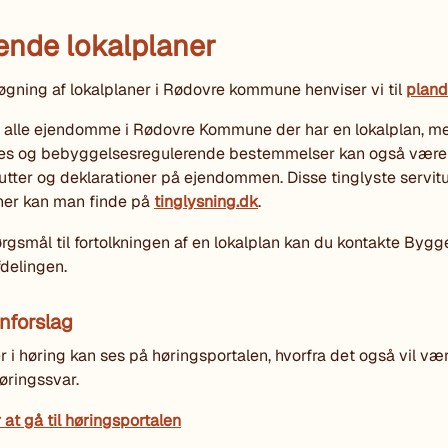
nde lokalplaner
gning af lokalplaner i Rødovre kommune henviser vi til
pland
e alle ejendomme i Rødovre Kommune der har en lokalplan, m
es og bebyggelsesregulerende bestemmelser kan også være 
utter og deklarationer på ejendommen. Disse tinglyste servitu
ner kan man finde på
tinglysning.dk
.
rgsmål til fortolkningen af en lokalplan kan du kontakte Byg
delingen.
nforslag
r i høring kan ses på høringsportalen, hvorfra det også vil væ
høringssvar.
r at gå til høringsportalen