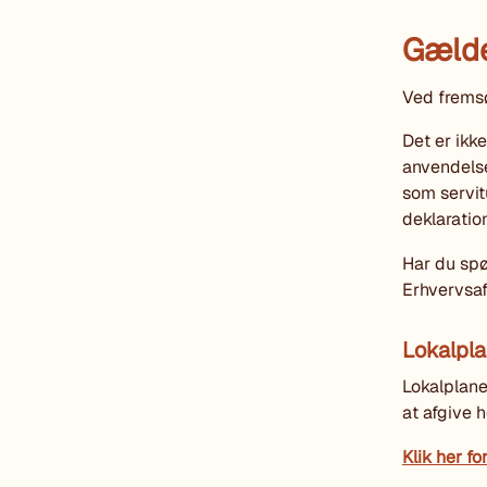
Gælde
Ved fremsø
Det er ikk
anvendels
som servit
deklaratio
Har du spø
Erhvervsaf
Lokalpla
Lokalplane
at afgive 
Klik her fo