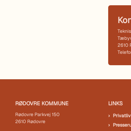
Kon
Teknis
Tæbyv
2610 
Telef
RØDOVRE KOMMUNE
LINKS
Rødovre Parkvej 150
Privatliv
2610 Rødovre
Presser