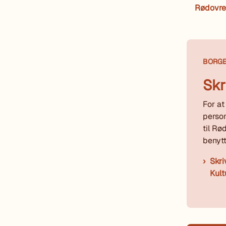
Rødovre
BORG
Skr
For at
person
til R
benytt
Skri
Kult