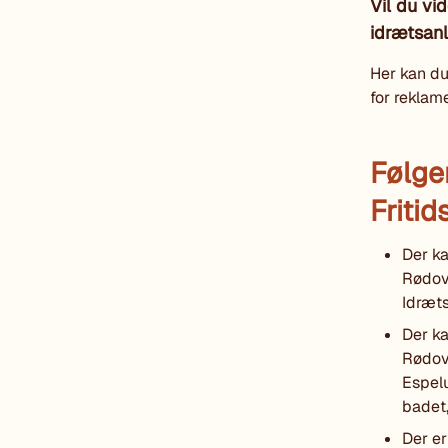
Vil du vi
idrætsan
Her kan du
for reklam
Følge
Friti
Der ka
Rødov
Idræt
Der ka
Rødov
Espel
badet,
Der er