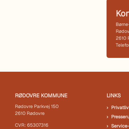
Kon
Børne-
Rødov
2610 
Telef
RØDOVRE KOMMUNE
LINKS
Rødovre Parkvej 150
Privatliv
2610 Rødovre
Presser
CVR: 65307316
Service