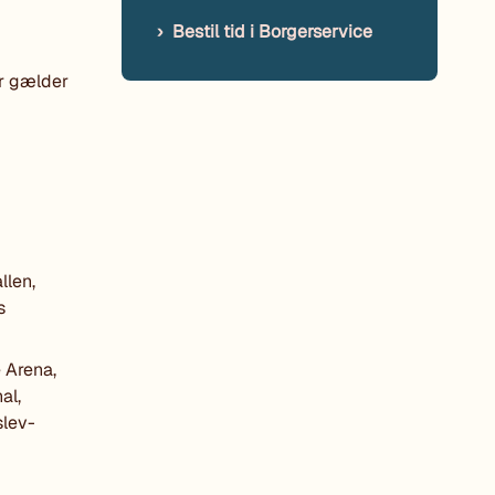
Bestil tid i Borgerservice
er gælder
llen,
s
 Arena,
al,
slev-