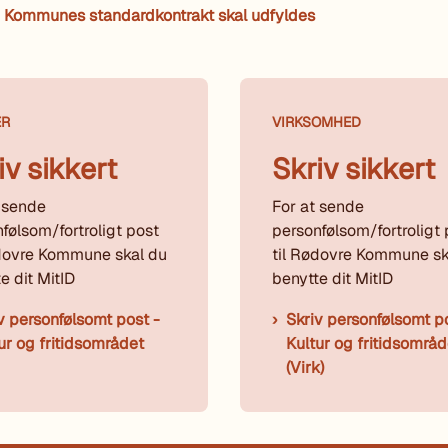
 Kommunes standardkontrakt skal udfyldes
ER
VIRKSOMHED
iv sikkert
Skriv sikkert
 sende
For at sende
følsom/fortroligt post
personfølsom/fortroligt 
ødovre Kommune skal du
til Rødovre Kommune sk
e dit MitID
benytte dit MitID
v personfølsomt post -
Skriv personfølsomt p
ur og fritidsområdet
Kultur og fritidsområd
(Virk)