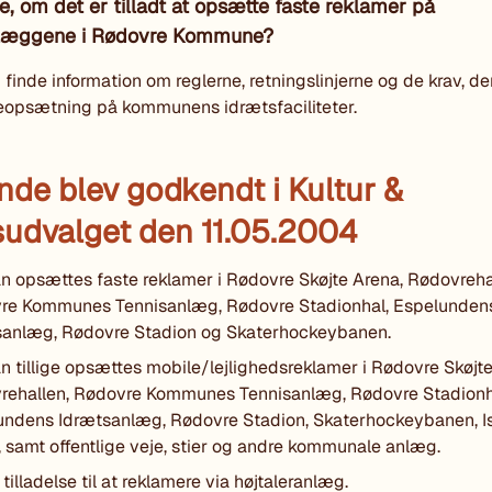
de, om det er tilladt at opsætte faste reklamer på
læggene i Rødovre Kommune?
 finde information om reglerne, retningslinjerne og de krav, d
eopsætning på kommunens idrætsfaciliteter.
nde blev godkendt i Kultur &
dsudvalget den 11.05.2004
n opsættes faste reklamer i Rødovre Skøjte Arena, Rødovreha
re Kommunes Tennisanlæg, Rødovre Stadionhal, Espelunden
sanlæg, Rødovre Stadion og Skaterhockeybanen.
n tillige opsættes mobile/lejlighedsreklamer i Rødovre Skøjte
rehallen, Rødovre Kommunes Tennisanlæg, Rødovre Stadionh
undens Idrætsanlæg, Rødovre Stadion, Skaterhockeybanen, I
 samt offentlige veje, stier og andre kommunale anlæg.
 tilladelse til at reklamere via højtaleranlæg.