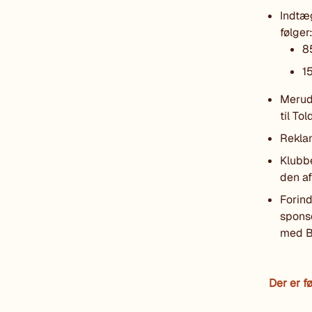
Indtæg
følger
8
1
Merud
til To
Reklam
Klubbe
den a
Forind
sponso
med Bø
Der er f