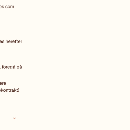
les som
s herefter
l foregå på
ere
ekontrakt)