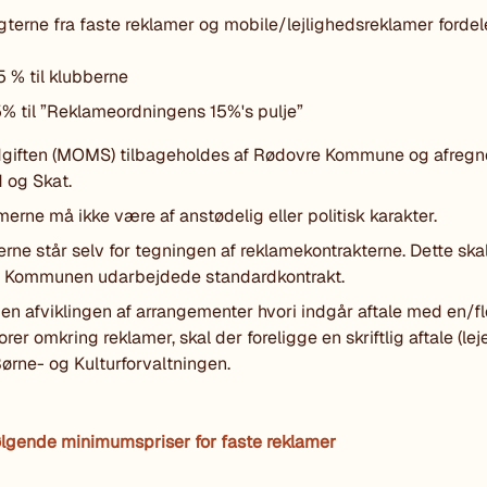
terne fra faste reklamer og mobile/lejlighedsreklamer forde
:
5 % til klubberne
5% til ”Reklameordningens 15%'s pulje”
giften (MOMS) tilbageholdes af Rødovre Kommune og afregne
ld og Skat.
erne må ikke være af anstødelig eller politisk karakter.
rne står selv for tegningen af reklamekontrakterne. Dette ska
f Kommunen udarbejdede standardkontrakt.
en afviklingen af arrangementer hvori indgår aftale med en/fl
rer omkring reklamer, skal der foreligge en skriftlig aftale (lej
rne- og Kulturforvaltningen.
ølgende minimumspriser for faste reklamer