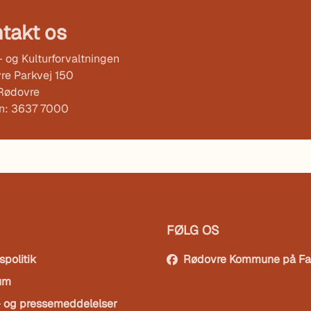
takt os
 og Kulturforvaltningen
re Parkvej 150
Rødovre
on: 3637 7000
FØLG OS
spolitik
Rødovre Kommune på F
um
- og pressemeddelelser