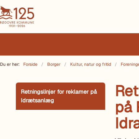
Du er her:
Forside
Borger
Kultur, natur og fritid
Forening
Ret
Retningslinjer for reklamer på
Idrætsanlæg
på
Idr