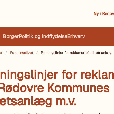
Ny i Rødov
Borger
Politik og indflydelse
Erhverv
er
Foreningslivet
Retningslinjer for reklamer på Idrætsanlæg
ningslinjer for rekla
 Rødovre Kommunes
ætsanlæg m.v.