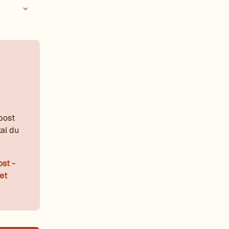
post
al du
ost -
et