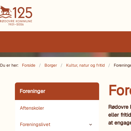
Du er her:
Forside
Borger
Kultur, natur og fritid
Forening
For
Foreninger
Rødovre K
Aftenskoler
eller fri
at engage
Foreningslivet