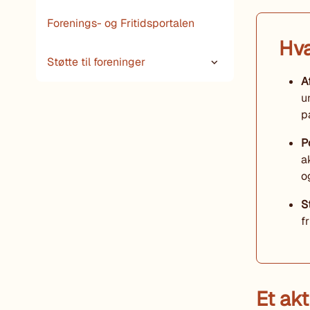
Forenings- og Fritidsportalen
Hva
Støtte til foreninger
A
u
p
P
a
o
S
f
Et akt