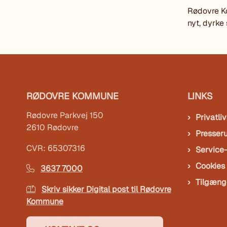
Rødovre Ko
nyt, dyrke
RØDOVRE KOMMUNE
LINKS
Rødovre Parkvej 150
Privatliv
2610 Rødovre
Presser
CVR: 65307316
Service
Cookies
3637 7000
Tilgæng
Skriv sikker Digital post til Rødovre
Kommune